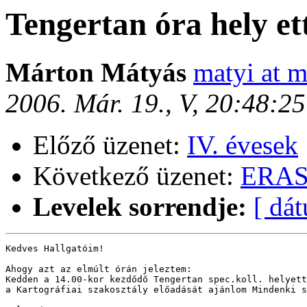
Tengertan óra hely et
Márton Mátyás
matyi at m
2006. Már. 19., V, 20:48:2
Előző üzenet:
IV. évesek
Következő üzenet:
ERASM
Levelek sorrendje:
[ dá
Kedves Hallgatóim!

Ahogy azt az elmúlt órán jeleztem:

Kedden a 14.00-kor kezdődő Tengertan spec.koll. helyett
a Kartográfiai szakosztály előadását ajánlom Mindenki s