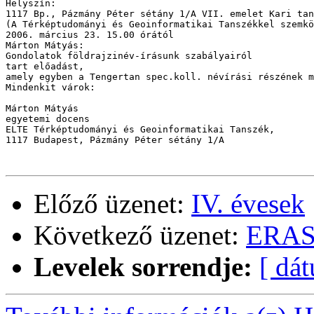
Helyszín:

1117 Bp., Pázmány Péter sétány 1/A VII. emelet Kari tan
(A Térképtudományi és Geoinformatikai Tanszékkel szemkö
2006. március 23. 15.00 órától

Márton Mátyás: 

Gondolatok földrajzinév-írásunk szabályairól

tart előadást,

amely egyben a Tengertan spec.koll. névírási részének m
Mindenkit várok:

Márton Mátyás

egyetemi docens

ELTE Térképtudományi és Geoinformatikai Tanszék, 

1117 Budapest, Pázmány Péter sétány 1/A

Előző üzenet:
IV. évesek
Következő üzenet:
ERASM
Levelek sorrendje:
[ dá