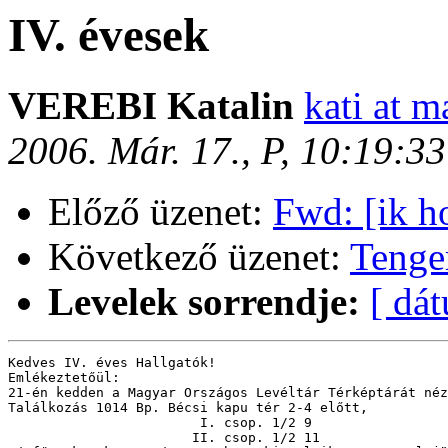
IV. évesek
VEREBI Katalin
kati at m
2006. Már. 17., P, 10:19:3
Előző üzenet:
Fwd: [ik h
Következő üzenet:
Tenger
Levelek sorrendje:
[ dá
Kedves IV. éves Hallgatók!

Emlékeztetőül:

21-én kedden a Magyar Országos Levéltár Térképtárát néz
Találkozás 1014 Bp. Bécsi kapu tér 2-4 előtt,

                        I. csop. 1/2 9

                       II. csop. 1/2 11
