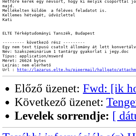
Hétfőre kerek egy névsort, hogy ki melyik csoporttal jö
majd.

Mellékelten küldöm  a féléves feladatot is.

Kellemes hétvégét, üdvözlettel

Kati

ELTE Térképtudományi Tanszék, Budapest

--------- következő rész ---------

Egy nem text típusú csatolt állomány át lett konvertálv
Név: Szakszeminárium 1 tantárgy gyakorlat i jegy.doc

Típus: application/msword

Méret: 26624 bytes

Leírás: nem elérhető

Url : 
http://lazarus.elte.hu/pipermail/hallgato/attachm
Előző üzenet:
Fwd: [ik h
Következő üzenet:
Tenger
Levelek sorrendje:
[ dá