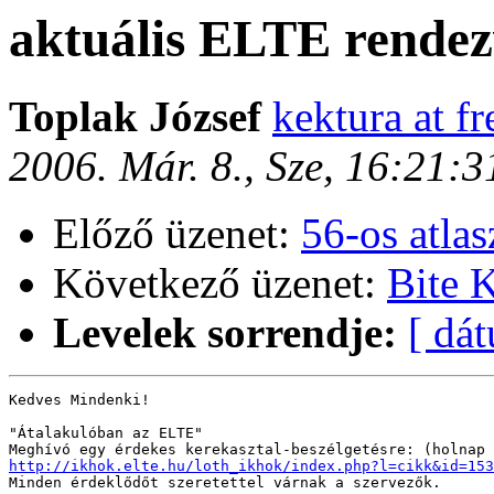
aktuális ELTE rende
Toplak József
kektura at f
2006. Már. 8., Sze, 16:21:
Előző üzenet:
56-os atlas
Következő üzenet:
Bite K
Levelek sorrendje:
[ dá
Kedves Mindenki!

"Átalakulóban az ELTE"

http://ikhok.elte.hu/loth_ikhok/index.php?l=cikk&id=153

Minden érdeklődőt szeretettel várnak a szervezők.
