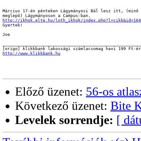
Március 17-én pénteken Lágymányosi Bál lesz itt, (minő

http://ikhok.elte.hu/loth_ikhok/index.php?l=cikk&id=164

Gyertek!

Joe

_______________________________________________________
http://www.klikkbank.hu
Előző üzenet:
56-os atlas
Következő üzenet:
Bite K
Levelek sorrendje:
[ dá