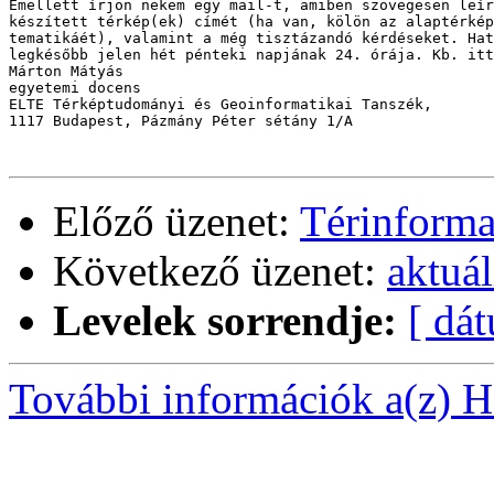
Emellett írjon nekem egy mail-t, amiben szövegesen leír
készített térkép(ek) címét (ha van, kölön az alaptérkép
tematikáét), valamint a még tisztázandó kérdéseket. Hat
legkésőbb jelen hét pénteki napjának 24. órája. Kb. itt
Márton Mátyás

egyetemi docens

ELTE Térképtudományi és Geoinformatikai Tanszék, 

1117 Budapest, Pázmány Péter sétány 1/A

Előző üzenet:
Térinforma
Következő üzenet:
aktuá
Levelek sorrendje:
[ dá
További információk a(z) Ha