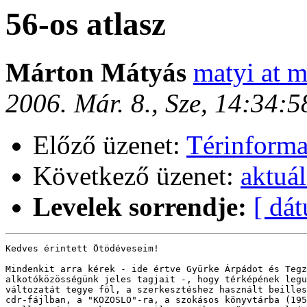
56-os atlasz
Márton Mátyás
matyi at m
2006. Már. 8., Sze, 14:34:
Előző üzenet:
Térinforma
Következő üzenet:
aktuá
Levelek sorrendje:
[ dá
Kedves érintett Ötödéveseim!

Mindenkit arra kérek - ide értve Gyürke Árpádot és Tegz
alkotóközösségünk jeles tagjait -, hogy térképének legu
változatát tegye föl, a szerkesztéshez használt beilles
cdr-fájlban, a "KOZOSLO"-ra, a szokásos könyvtárba (195