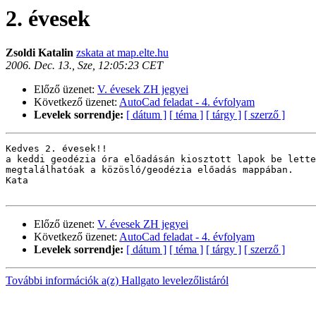
2. évesek
Zsoldi Katalin
zskata at map.elte.hu
2006. Dec. 13., Sze, 12:05:23 CET
Előző üzenet:
V. évesek ZH jegyei
Következő üzenet:
AutoCad feladat - 4. évfolyam
Levelek sorrendje:
[ dátum ]
[ téma ]
[ tárgy ]
[ szerző ]
Kedves 2. évesek!!

a keddi geodézia óra előadásán kiosztott lapok be lette
megtalálhatóak a közösló/geodézia előadás mappában.

Kata

Előző üzenet:
V. évesek ZH jegyei
Következő üzenet:
AutoCad feladat - 4. évfolyam
Levelek sorrendje:
[ dátum ]
[ téma ]
[ tárgy ]
[ szerző ]
További információk a(z) Hallgato levelezőlistáról