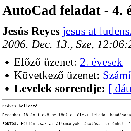
AutoCad feladat - 4.
Jesús Reyes
jesus at ludens
2006. Dec. 13., Sze, 12:06
Előző üzenet:
2. évesek
Következő üzenet:
Számí
Levelek sorrendje:
[ dá
Kedves hallgatók!

December 18-án (jövő hétfőn) a félévi feladat beadásána
FONTOS: Hétfőn csak az állományok másolása történhet. "