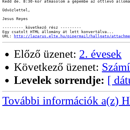
Kedd de. 8:30-kor átmásolom a gépembe az ottlevő állomá
Üdvözlettel,

Jesus Reyes

--------- következő rész ---------

Egy csatolt HTML állomány át lett konvertálva...

URL: 
http://lazarus.elte.hu/pipermail/hallgato/attachme
Előző üzenet:
2. évesek
Következő üzenet:
Számí
Levelek sorrendje:
[ dá
További információk a(z) Ha