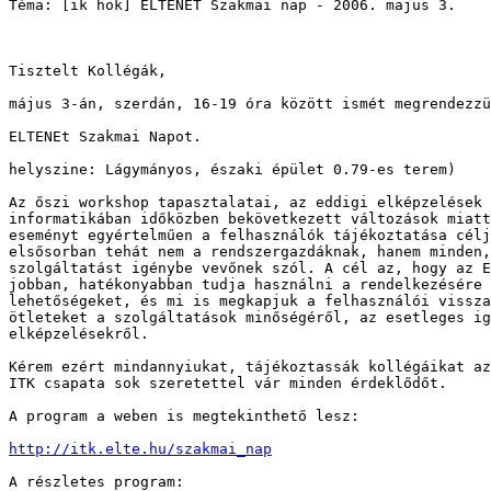
Téma: [ik hok] ELTENET Szakmai nap - 2006. majus 3.

Tisztelt Kollégák,

május 3-án, szerdán, 16-19 óra között ismét megrendezzü
ELTENEt Szakmai Napot.

helyszine: Lágymányos, északi épület 0.79-es terem)

Az őszi workshop tapasztalatai, az eddigi elképzelések 
informatikában időközben bekövetkezett változások miatt
eseményt egyértelműen a felhasználók tájékoztatása célj
elsősorban tehát nem a rendszergazdáknak, hanem minden,
szolgáltatást igénybe vevőnek szól. A cél az, hogy az E
jobban, hatékonyabban tudja használni a rendelkezésére 
lehetőségeket, és mi is megkapjuk a felhasználói vissza
ötleteket a szolgáltatások minőségéről, az esetleges ig
elképzelésekről.

Kérem ezért mindannyiukat, tájékoztassák kollégáikat az
ITK csapata sok szeretettel vár minden érdeklődőt.

A program a weben is megtekinthető lesz:

http://itk.elte.hu/szakmai_nap
A részletes program:
