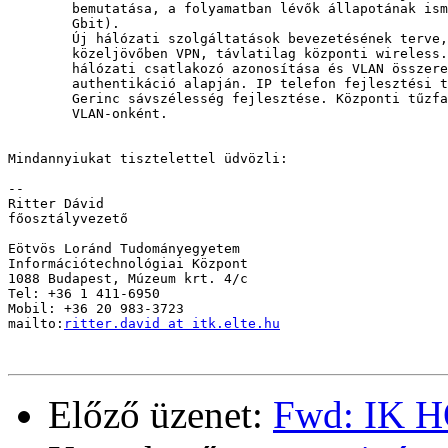
	bemutatása, a folyamatban lévők állapotának ismertetése (Desktop

	Gbit).

	Új hálózati szolgáltatások bevezetésének terve, mikéntjei - a

	közeljövőben VPN, távlatilag központi wireless. Mobil gépek

	hálózati csatlakozó azonosítása és VLAN összerendelése

	authentikáció alapján. IP telefon fejlesztési terv.

	Gerinc sávszélesség fejlesztése. Központi tűzfal szolgáltatás

	VLAN-onként.

Mindannyiukat tisztelettel üdvözli:

--

Ritter Dávid

főosztályvezető

Eötvös Loránd Tudományegyetem

Információtechnológiai Központ

1088 Budapest, Múzeum krt. 4/c

Tel: +36 1 411-6950

Mobil: +36 20 983-3723

mailto:
ritter.david at itk.elte.hu
Előző üzenet:
Fwd: IK 