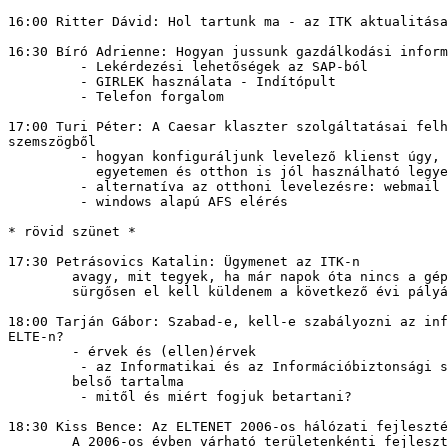
16:00 Ritter Dávid: Hol tartunk ma - az ITK aktualitása
16:30 Bíró Adrienne: Hogyan jussunk gazdálkodási inform
         - Lekérdezési lehetőségek az SAP-ból

         - GIRLEK használata - Indítópult

         - Telefon forgalom

17:00 Turi Péter: A Caesar klaszter szolgáltatásai felh
szemszögből

         - hogyan konfiguráljunk levelező klienst úgy, 
           egyetemen és otthon is jól használható legye
         - alternatíva az otthoni levelezésre: webmail

         - windows alapú AFS elérés

* rövid szünet *

17:30 Petrásovics Katalin: Ügymenet az ITK-n

	avagy, mit tegyek, ha már napok óta nincs a gépemen internet, és

	sürgősen el kell küldenem a következő évi pályázat anyagát?

18:00 Tarján Gábor: Szabad-e, kell-e szabályozni az inf
ELTE-n?

	- érvek és (ellen)érvek

         - az Informatikai és az Információbiztonsági s
	belső tartalma

         - mitől és miért fogjuk betartani?

18:30 Kiss Bence: Az ELTENET 2006-os hálózati fejleszté
	A 2006-os évben várható területenkénti fejlesztési tervek
