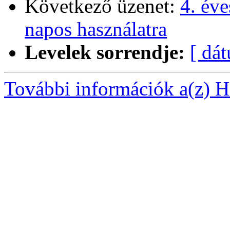
Következő üzenet:
4. év
napos használatra
Levelek sorrendje:
[ dá
További információk a(z) Ha