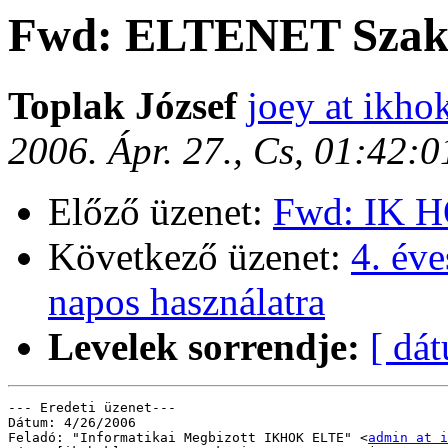
Fwd: ELTENET Szakma
Toplak József
joey at ikhok
2006. Ápr. 27., Cs, 01:42:
Előző üzenet:
Fwd: IK 
Következő üzenet:
4. év
napos használatra
Levelek sorrendje:
[ dá
--- Eredeti üzenet---

Dátum: 4/26/2006

Feladó: "Informatikai Megbizott IKHOK ELTE" <
admin at i