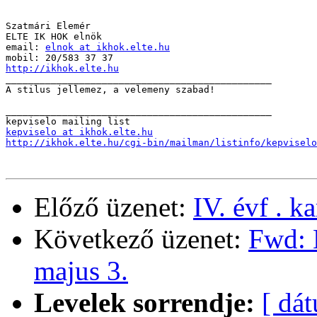
Szatmári Elemér

ELTE IK HOK elnök

email: 
elnok at ikhok.elte.hu
http://ikhok.elte.hu

_______________________________________________

A stilus jellemez, a velemeny szabad!

_______________________________________________

kepviselo at ikhok.elte.hu
http://ikhok.elte.hu/cgi-bin/mailman/listinfo/kepviselo
Előző üzenet:
IV. évf . k
Következő üzenet:
Fwd: 
majus 3.
Levelek sorrendje:
[ dá