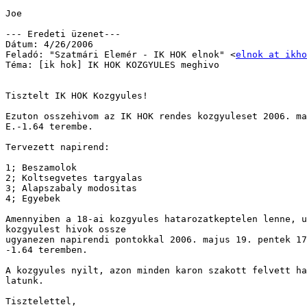
Joe

--- Eredeti üzenet---

Dátum: 4/26/2006

Feladó: "Szatmári Elemér - IK HOK elnok" <
elnok at ikho
Téma: [ik hok] IK HOK KOZGYULES meghivo

Tisztelt IK HOK Kozgyules!

Ezuton osszehivom az IK HOK rendes kozgyuleset 2006. ma
E.-1.64 terembe.

Tervezett napirend:

1; Beszamolok

2; Koltsegvetes targyalas

3; Alapszabaly modositas

4; Egyebek

Amennyiben a 18-ai kozgyules hatarozatkeptelen lenne, u
kozgyulest hivok ossze

ugyanezen napirendi pontokkal 2006. majus 19. pentek 17
-1.64 teremben.

A kozgyules nyilt, azon minden karon szakott felvett ha
latunk.

Tisztelettel,
