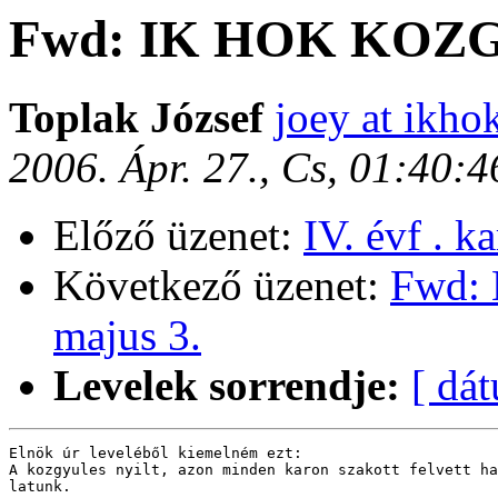
Fwd: IK HOK KOZG
Toplak József
joey at ikhok
2006. Ápr. 27., Cs, 01:40:
Előző üzenet:
IV. évf . k
Következő üzenet:
Fwd: 
majus 3.
Levelek sorrendje:
[ dá
Elnök úr leveléből kiemelném ezt:

A kozgyules nyilt, azon minden karon szakott felvett ha
latunk.
