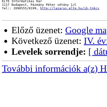
ELTE Informatikai Kar

1117 Budapest, Pázmány Péter sétány 1/C

Tel:: 2090555/8199, 
http://lazarus.elte.hu/ik-tnkcs
Előző üzenet:
Google map
Következő üzenet:
IV. év
Levelek sorrendje:
[ dá
További információk a(z) Ha