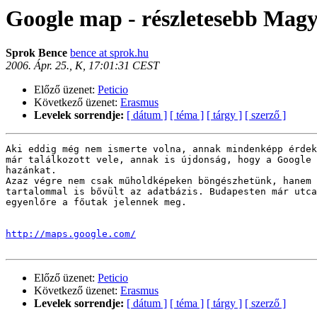
Google map - részletesebb Mag
Sprok Bence
bence at sprok.hu
2006. Ápr. 25., K, 17:01:31 CEST
Előző üzenet:
Peticio
Következő üzenet:
Erasmus
Levelek sorrendje:
[ dátum ]
[ téma ]
[ tárgy ]
[ szerző ]
Aki eddig még nem ismerte volna, annak mindenképp érdek
már találkozott vele, annak is újdonság, hogy a Google 
hazánkat.

Azaz végre nem csak műholdképeken böngészhetünk, hanem 
tartalommal is bővült az adatbázis. Budapesten már utca
egyenlőre a főutak jelennek meg.

http://maps.google.com/
Előző üzenet:
Peticio
Következő üzenet:
Erasmus
Levelek sorrendje:
[ dátum ]
[ téma ]
[ tárgy ]
[ szerző ]