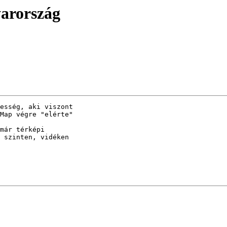
yarország
esség, aki viszont

Map végre "elérte"

már térképi

 szinten, vidéken
