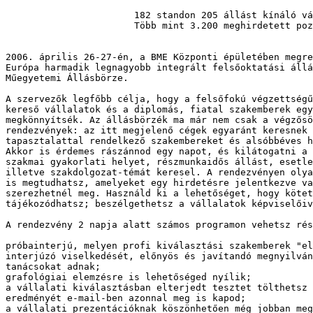
                       182 standon 205 állást kínáló vá
                       Több mint 3.200 meghirdetett poz
2006. április 26-27-én, a BME Központi épületében megre
Európa harmadik legnagyobb integrált felsőoktatási állá
Műegyetemi Állásbörze.

A szervezők legfőbb célja, hogy a felsőfokú végzettségű
kereső vállalatok és a diplomás, fiatal szakemberek egy
megkönnyítsék. Az állásbörzék ma már nem csak a végzősö
rendezvények: az itt megjelenő cégek egyaránt keresnek 
tapasztalattal rendelkező szakembereket és alsóbbéves h
Akkor is érdemes rászánnod egy napot, és kilátogatni a 
szakmai gyakorlati helyet, részmunkaidős állást, esetle
illetve szakdolgozat-témát keresel. A rendezvényen olya
is megtudhatsz, amelyeket egy hirdetésre jelentkezve va
szerezhetnél meg. Használd ki a lehetőséget, hogy kötet
tájékozódhatsz; beszélgethetsz a vállalatok képviselőiv
A rendezvény 2 napja alatt számos programon vehetsz rés
próbainterjú, melyen profi kiválasztási szakemberek "el
interjúzó viselkedését, előnyös és javítandó megnyilván
tanácsokat adnak;

grafológiai elemzésre is lehetőséged nyílik;

a vállalati kiválasztásban elterjedt tesztet tölthetsz 
eredményét e-mail-ben azonnal meg is kapod;

a vállalati prezentációknak köszönhetően még jobban meg