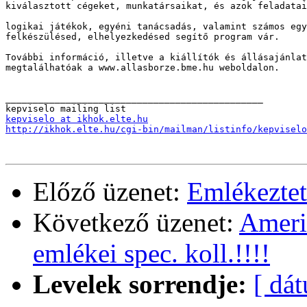
kiválasztott cégeket, munkatársaikat, és azok feladatai
logikai játékok, egyéni tanácsadás, valamint számos egy
felkészülésed, elhelyezkedésed segítő program vár.

További információ, illetve a kiállítók és állásajánlat
megtalálhatóak a www.allasborze.bme.hu weboldalon.

_______________________________________________

kepviselo at ikhok.elte.hu
http://ikhok.elte.hu/cgi-bin/mailman/listinfo/kepviselo
Előző üzenet:
Emlékeztet
Következő üzenet:
Amerik
emlékei spec. koll.!!!!
Levelek sorrendje:
[ dá