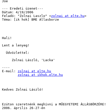
Joe

--- Eredeti üzenet---

Dátum: 4/19/2006

Feladó: "Zolnai Laszlo" <
zolnai at elte.hu
>

Téma: [ik hok] BME Allasborze

Hali!

Lent a lenyeg!

  Üdvözlettel:

     Zolnai László, 'Lacka'

----

E-mail: 
zolnai at elte.hu
zolnai at ikhok.elte.hu
Kedves Zolnai László!

Ezúton szeretnénk meghívni a MŰEGYETEMI ÁLLÁSBÖRZÉRE!

2006. április 26-27-én
