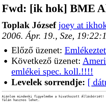
Fwd: [ik hok] BME A
Toplak József
joey at ikhok
2006. Ápr. 19., Sze, 19:22
Előző üzenet:
Emlékeztet
Következő üzenet:
Amerik
emlékei spec. koll.!!!!
Levelek sorrendje:
[ dá
Ajánlom mindenki figyelmébe a hivatkozott Állásbörzét!

Talán hasznos lehet.
