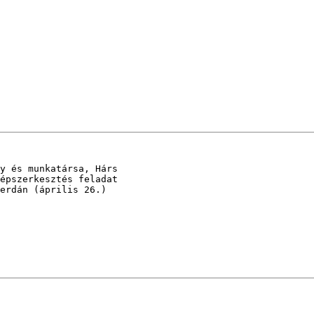
y és munkatársa, Hárs 

épszerkesztés feladat 

erdán (április 26.) 
