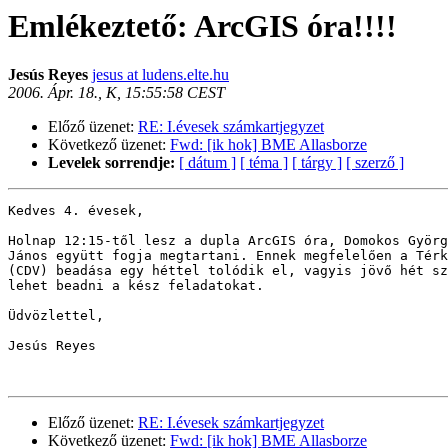
Emlékeztető: ArcGIS óra!!!!
Jesús Reyes
jesus at ludens.elte.hu
2006. Ápr. 18., K, 15:55:58 CEST
Előző üzenet:
RE: I.évesek számkartjegyzet
Következő üzenet:
Fwd: [ik hok] BME Allasborze
Levelek sorrendje:
[ dátum ]
[ téma ]
[ tárgy ]
[ szerző ]
Kedves 4. évesek,

Holnap 12:15-től lesz a dupla ArcGIS óra, Domokos Györg
János együtt fogja megtartani. Ennek megfelelően a Térk
(CDV) beadása egy héttel tolódik el, vagyis jövő hét sz
lehet beadni a kész feladatokat.

Üdvözlettel,

Jesús Reyes 

Előző üzenet:
RE: I.évesek számkartjegyzet
Következő üzenet:
Fwd: [ik hok] BME Allasborze