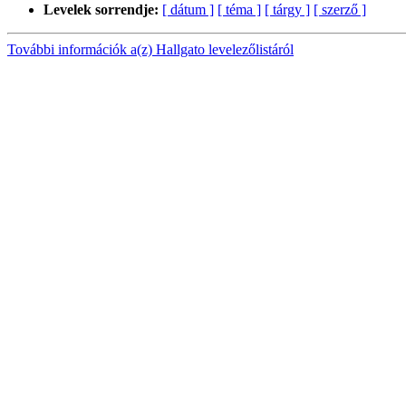
Levelek sorrendje:
[ dátum ]
[ téma ]
[ tárgy ]
[ szerző ]
További információk a(z) Hallgato levelezőlistáról