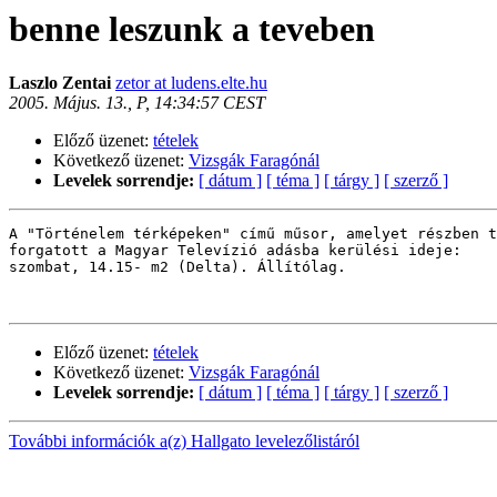
benne leszunk a teveben
Laszlo Zentai
zetor at ludens.elte.hu
2005. Május. 13., P, 14:34:57 CEST
Előző üzenet:
tételek
Következő üzenet:
Vizsgák Faragónál
Levelek sorrendje:
[ dátum ]
[ téma ]
[ tárgy ]
[ szerző ]
A "Történelem térképeken" című műsor, amelyet részben t
forgatott a Magyar Televízió adásba kerülési ideje:

szombat, 14.15- m2 (Delta). Állítólag. 

Előző üzenet:
tételek
Következő üzenet:
Vizsgák Faragónál
Levelek sorrendje:
[ dátum ]
[ téma ]
[ tárgy ]
[ szerző ]
További információk a(z) Hallgato levelezőlistáról