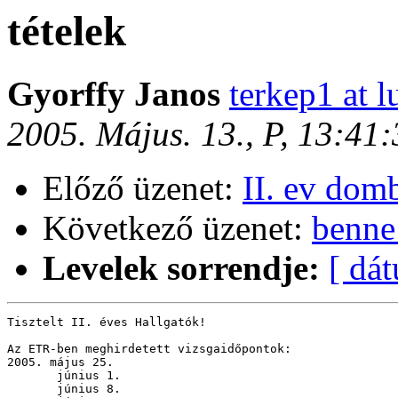
tételek
Gyorffy Janos
terkep1 at l
2005. Május. 13., P, 13:41
Előző üzenet:
II. ev dom
Következő üzenet:
benne
Levelek sorrendje:
[ dá
Tisztelt II. éves Hallgatók!

Az ETR-ben meghirdetett vizsgaidőpontok:

2005. május 25.

       június 1.

       június 8.
