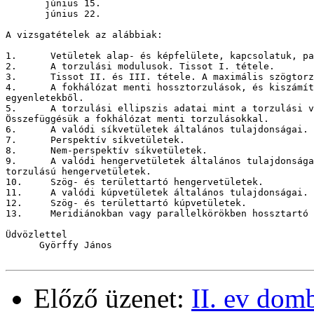
       június 15.

       június 22.

A vizsgatételek az alábbiak:

1. 	Vetületek alap- és képfelülete, kapcsolatuk, paraméterezésük.

2. 	A torzulási modulusok. Tissot I. tétele.

3. 	Tissot II. és III. tétele. A maximális szögtorzulás

4. 	A fokhálózat menti hossztorzulások, és kiszámításuk a vetületi 

egyenletekből.

5. 	A torzulási ellipszis adatai mint a torzulási viszonyok jellemzői. 

Összefüggésük a fokhálózat menti torzulásokkal.

6. 	A valódi síkvetületek általános tulajdonságai. Vetületek fókusza.

7. 	Perspektív síkvetületek.

8. 	Nem-perspektív síkvetületek.

9. 	A valódi hengervetületek általános tulajdonságai. Általános 

torzulású hengervetületek.

10. 	Szög- és területtartó hengervetületek.

11. 	A valódi kúpvetületek általános tulajdonságai. Perspektív kúpvetületek.

12. 	Szög- és területtartó kúpvetületek.

13. 	Meridiánokban vagy parallelkörökben hossztartó kúpvetületek.

Üdvözlettel

      Györffy János

Előző üzenet:
II. ev dom