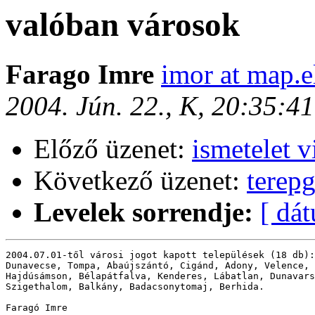
valóban városok
Farago Imre
imor at map.e
2004. Jún. 22., K, 20:35:4
Előző üzenet:
ismetelet 
Következő üzenet:
terep
Levelek sorrendje:
[ dá
2004.07.01-től városi jogot kapott települések (18 db):

Dunavecse, Tompa, Abaújszántó, Cigánd, Adony, Velence, 
Hajdúsámson, Bélapátfalva, Kenderes, Lábatlan, Dunavars
Szigethalom, Balkány, Badacsonytomaj, Berhida.

Faragó Imre
