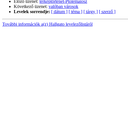
Előző üzenet:
térképtörténet-Ptolemaiosz
Következő üzenet:
valóban városok
Levelek sorrendje:
[ dátum ]
[ téma ]
[ tárgy ]
[ szerző ]
További információk a(z) Hallgato levelezőlistáról