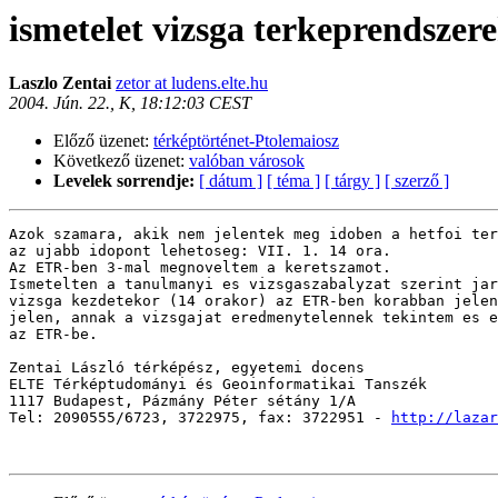
ismetelet vizsga terkeprendszer
Laszlo Zentai
zetor at ludens.elte.hu
2004. Jún. 22., K, 18:12:03 CEST
Előző üzenet:
térképtörténet-Ptolemaiosz
Következő üzenet:
valóban városok
Levelek sorrendje:
[ dátum ]
[ téma ]
[ tárgy ]
[ szerző ]
Azok szamara, akik nem jelentek meg idoben a hetfoi ter
az ujabb idopont lehetoseg: VII. 1. 14 ora.

Az ETR-ben 3-mal megnoveltem a keretszamot.

Ismetelten a tanulmanyi es vizsgaszabalyzat szerint jar
vizsga kezdetekor (14 orakor) az ETR-ben korabban jelen
jelen, annak a vizsgajat eredmenytelennek tekintem es e
az ETR-be.

Zentai László térképész, egyetemi docens

ELTE Térképtudományi és Geoinformatikai Tanszék

1117 Budapest, Pázmány Péter sétány 1/A

Tel: 2090555/6723, 3722975, fax: 3722951 - 
http://lazar