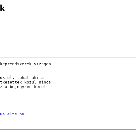
ek
keprendszerek vizsgan

ok el, tehat aki a

tkezettek kozul nincs

z a bejegyzes kerul

us.elte.hu