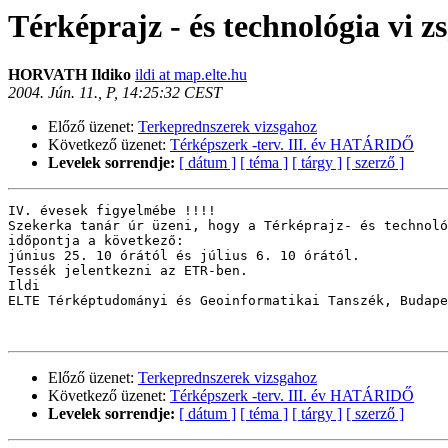
Térképrajz - és technológia vi z
HORVATH Ildiko
ildi at map.elte.hu
2004. Jún. 11., P, 14:25:32 CEST
Előző üzenet:
Terkeprednszerek vizsgahoz
Következő üzenet:
Térképszerk -terv. III. év HATÁRIDŐ
Levelek sorrendje:
[ dátum ]
[ téma ]
[ tárgy ]
[ szerző ]
IV. évesek figyelmébe !!!!

Szekerka tanár úr üzeni, hogy a Térképrajz- és technoló
időpontja a következő:

június 25. 10 órától és július 6. 10 órától.

Tessék jelentkezni az ETR-ben.

Ildi

ELTE Térképtudományi és Geoinformatikai Tanszék, Budape
Előző üzenet:
Terkeprednszerek vizsgahoz
Következő üzenet:
Térképszerk -terv. III. év HATÁRIDŐ
Levelek sorrendje:
[ dátum ]
[ téma ]
[ tárgy ]
[ szerző ]