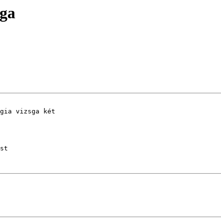
sga
gia vizsga két 

st
