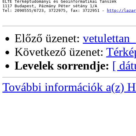
ELTE Térképtudományi és Geoinformatikai Tanszék

1117 Budapest, Pázmány Péter sétány 1/A

Tel: 2090555/6723, 3722975, fax: 3722951 - 
http://lazar
Előző üzenet:
vetulettan
Következő üzenet:
Térkép
Levelek sorrendje:
[ dá
További információk a(z) Ha