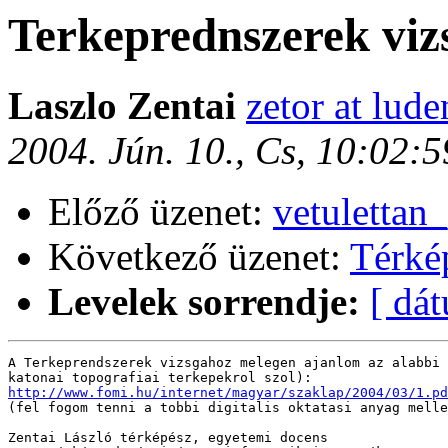
Terkeprednszerek viz
Laszlo Zentai
zetor at lude
2004. Jún. 10., Cs, 10:02:
Előző üzenet:
vetulettan
Következő üzenet:
Térkép
Levelek sorrendje:
[ dá
A Terkeprendszerek vizsgahoz melegen ajanlom az alabbi 
http://www.fomi.hu/internet/magyar/szaklap/2004/03/1.pd

(fel fogom tenni a tobbi digitalis oktatasi anyag melle
Zentai László térképész, egyetemi docens
