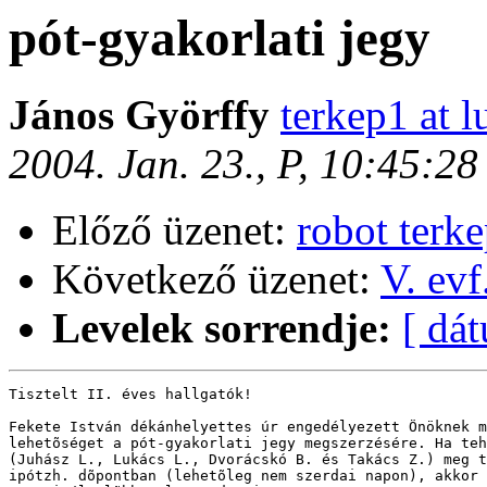
pót-gyakorlati jegy
János Györffy
terkep1 at l
2004. Jan. 23., P, 10:45:2
Előző üzenet:
robot terk
Következő üzenet:
V. evf
Levelek sorrendje:
[ dá
Tisztelt II. éves hallgatók!

Fekete István dékánhelyettes úr engedélyezett Önöknek m
lehetõséget a pót-gyakorlati jegy megszerzésére. Ha teh
(Juhász L., Lukács L., Dvorácskó B. és Takács Z.) meg t
ipótzh. dõpontban (lehetõleg nem szerdai napon), akkor 