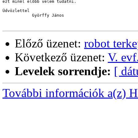
ezt minél elõbb velem tudatni.

Üdvözlettel

            Györffy János

Előző üzenet:
robot terk
Következő üzenet:
V. evf
Levelek sorrendje:
[ dá
További információk a(z) Ha