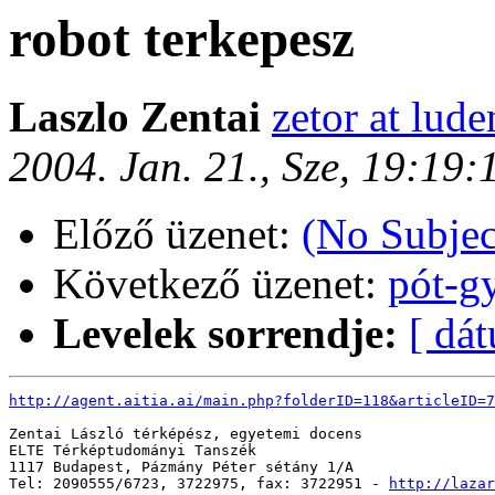
robot terkepesz
Laszlo Zentai
zetor at lude
2004. Jan. 21., Sze, 19:19
Előző üzenet:
(No Subjec
Következő üzenet:
pót-gy
Levelek sorrendje:
[ dá
http://agent.aitia.ai/main.php?folderID=118&articleID=7
Zentai László térképész, egyetemi docens

ELTE Térképtudományi Tanszék

1117 Budapest, Pázmány Péter sétány 1/A

Tel: 2090555/6723, 3722975, fax: 3722951 - 
http://lazar