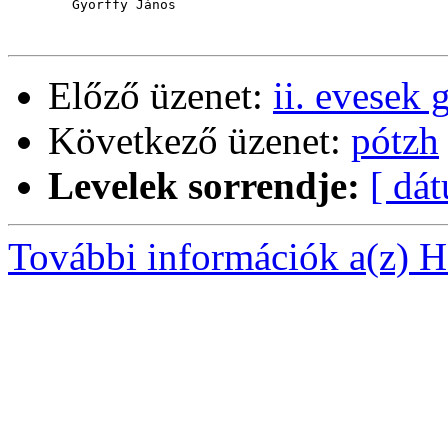
        Györffy János

Előző üzenet:
ii. evesek 
Következő üzenet:
pótzh
Levelek sorrendje:
[ dá
További információk a(z) Ha