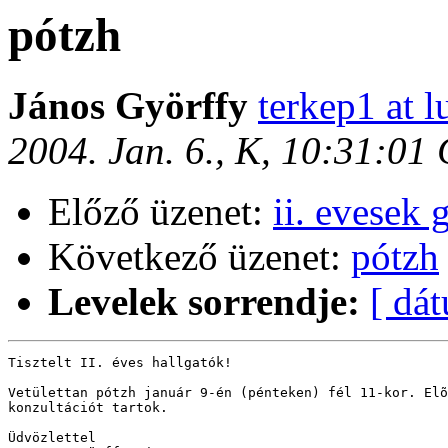
pótzh
János Györffy
terkep1 at l
2004. Jan. 6., K, 10:31:01
Előző üzenet:
ii. evesek 
Következő üzenet:
pótzh
Levelek sorrendje:
[ dá
Tisztelt II. éves hallgatók!

Vetülettan pótzh január 9-én (pénteken) fél 11-kor. Elõ
konzultációt tartok.

Üdvözlettel
