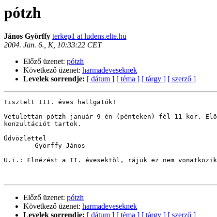
pótzh
János Györffy
terkep1 at ludens.elte.hu
2004. Jan. 6., K, 10:33:22 CET
Előző üzenet:
pótzh
Következő üzenet:
harmadeveseknek
Levelek sorrendje:
[ dátum ]
[ téma ]
[ tárgy ]
[ szerző ]
Tisztelt III. éves hallgatók!

Vetülettan pótzh január 9-én (pénteken) fél 11-kor. Elõ
konzultációt tartok.

Üdvözlettel

        Györffy János

U.i.: Elnézést a II. évesektõl, rájuk ez nem vonatkozik
Előző üzenet:
pótzh
Következő üzenet:
harmadeveseknek
Levelek sorrendje:
[ dátum ]
[ téma ]
[ tárgy ]
[ szerző ]