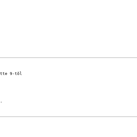
tte 9-tõl

.
