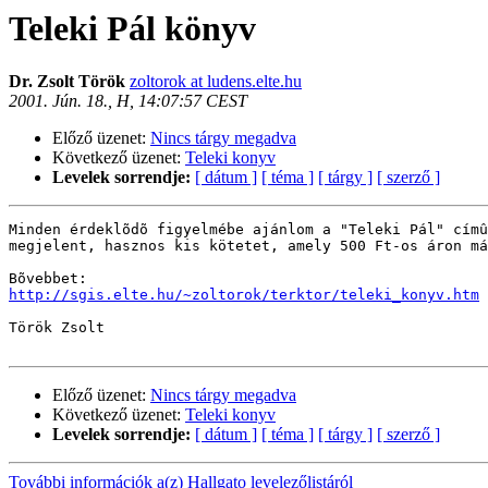
Teleki Pál könyv
Dr. Zsolt Török
zoltorok at ludens.elte.hu
2001. Jún. 18., H, 14:07:57 CEST
Előző üzenet:
Nincs tárgy megadva
Következő üzenet:
Teleki konyv
Levelek sorrendje:
[ dátum ]
[ téma ]
[ tárgy ]
[ szerző ]
Minden érdeklõdõ figyelmébe ajánlom a "Teleki Pál" címû
megjelent, hasznos kis kötetet, amely 500 Ft-os áron má
http://sgis.elte.hu/~zoltorok/terktor/teleki_konyv.htm
Török Zsolt

Előző üzenet:
Nincs tárgy megadva
Következő üzenet:
Teleki konyv
Levelek sorrendje:
[ dátum ]
[ téma ]
[ tárgy ]
[ szerző ]
További információk a(z) Hallgato levelezőlistáról