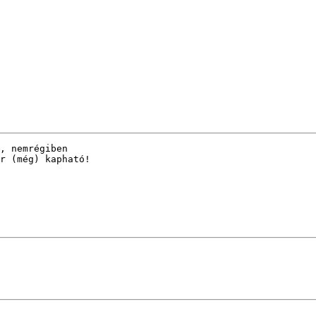
, nemrégiben

r (még) kapható! 
