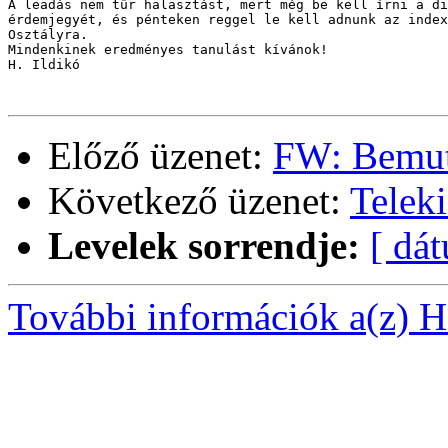
A leadás nem tűr halasztást, mert még be kell írni a di
érdemjegyét, és pénteken reggel le kell adnunk az index
Osztályra.

Mindenkinek eredményes tanulást kívánok!

H. Ildikó

Előző üzenet:
FW: Bemut
Következő üzenet:
Telek
Levelek sorrendje:
[ dá
További információk a(z) Ha