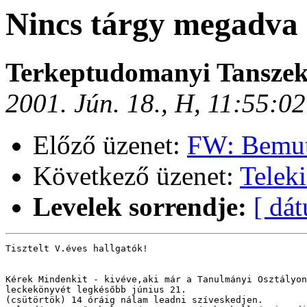
Nincs tárgy megadva
Terkeptudomanyi Tansze
2001. Jún. 18., H, 11:55:0
Előző üzenet:
FW: Bemut
Következő üzenet:
Telek
Levelek sorrendje:
[ dá
Tisztelt V.éves hallgatók!

Kérek Mindenkit - kivéve,aki már a Tanulmányi Osztályon
leckekönyvét legkésőbb június 21.

(csütörtök) 14 óráig nálam leadni szíveskedjen.
