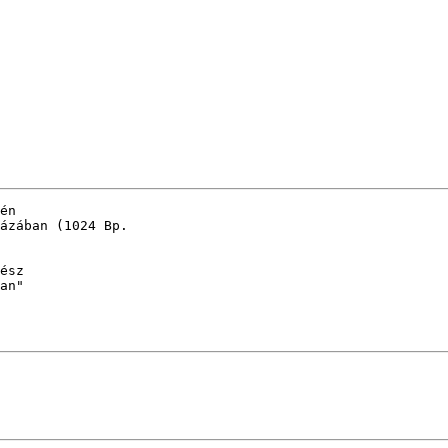
én 

ázában (1024 Bp.

ész

an"
