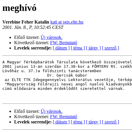
meghívó
Verebine Feher Katalin
kati at sgis.elte.hu
2001. Jún. 8., P, 10:52:45 CEST
Előző üzenet:
Új városok.
Következő üzenet:
FW: Bemutató
Levelek sorrendje:
[ dátum ]
[ téma ]
[ tárgy ]
[ szerző ]
A Magyar Térképbarátok Társulata következõ összejövetel
2001 junius 13-án szerdán 17.30-kor a FÕMTERV Rt. székh
Lövõház u. 37.)a földszinti tanácsteremben

                   Dr. Gercsák Gábor

 az ELTE TTK Idegegennyelvi Lektorátus vezetõje, térkép
 "Magyarország Földrajzi nevei angol nyelvû kiadványokb
címû elõdasára minden érdeklõdõt szeretettel várnak.

Előző üzenet:
Új városok.
Következő üzenet:
FW: Bemutató
Levelek sorrendje:
[ dátum ]
[ téma ]
[ tárgy ]
[ szerző ]