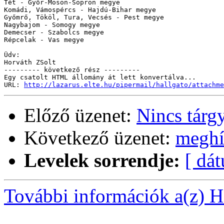
Tét - Győr-Moson-Sopron megye

Komádi, Vámospércs - Hajdú-Bihar megye

Győmrő, Tököl, Tura, Vecsés - Pest megye

Nagybajom - Somogy megye

Demecser - Szabolcs megye

Répcelak - Vas megye

Üdv:

Horváth ZSolt

--------- következő rész ---------

Egy csatolt HTML állomány át lett konvertálva...

URL: 
http://lazarus.elte.hu/pipermail/hallgato/attachme
Előző üzenet:
Nincs tárg
Következő üzenet:
megh
Levelek sorrendje:
[ dá
További információk a(z) Ha