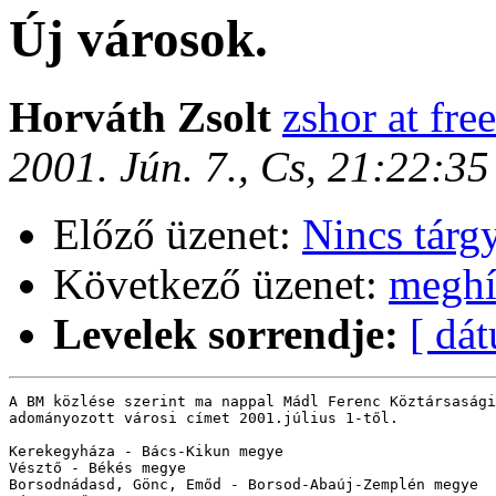
Új városok.
Horváth Zsolt
zshor at fre
2001. Jún. 7., Cs, 21:22:3
Előző üzenet:
Nincs tárg
Következő üzenet:
megh
Levelek sorrendje:
[ dá
A BM közlése szerint ma nappal Mádl Ferenc Köztársasági
adományozott városi címet 2001.július 1-től.

Kerekegyháza - Bács-Kikun megye

Vésztő - Békés megye

Borsodnádasd, Gönc, Emőd - Borsod-Abaúj-Zemplén megye
