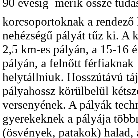
90 évesig  mérik össze tudá
korcsoportoknak a rendező
nehézségű pályát tűz ki. A
2,5 km-es pályán, a 15-16 é
pályán, a felnőtt férfiakna
helytállniuk. Hosszútávú tá
pályahossz körülbelül kétsz
versenyének. A pályák techn
gyerekeknek a pályája több
(ösvények, patakok) halad, 