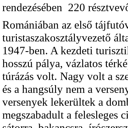
rendezésében  220 résztvev
Romániában az első tájfutó
turistaszakosztályvezető ált
1947-ben. A kezdeti turiszti
hosszú pálya, vázlatos térk
túrázás volt. Nagy volt a s
és a hangsúly nem a verseny
versenyek lekerültek a dom
megszabadult a felesleges c
sátorra, bakancsra, írószers