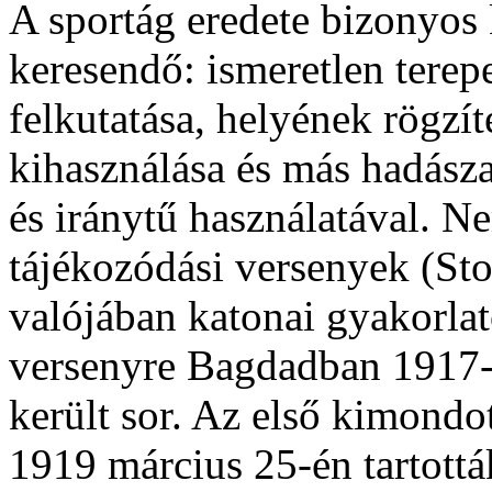
A sportág eredete bizonyos 
keresendő: ismeretlen terep
felkutatása, helyének rögzít
kihasználása és más hadász
és iránytű használatával. N
tájékozódási versenyek (S
valójában katonai gyakorla
versenyre Bagdadban 1917-b
került sor. Az első kimondot
1919 március 25-én tartott