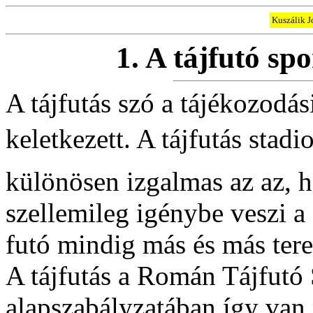
Kuszálik Jó
1. A tájfutó sp
A tájfutás szó a tájékozodá
keletkezett. A tájfutás stadi
különösen izgalmas az az, 
szellemileg igénybe veszi a 
futó mindig más és más tere
A tájfutás a Román Tájfutó
alapszabályzatában így van