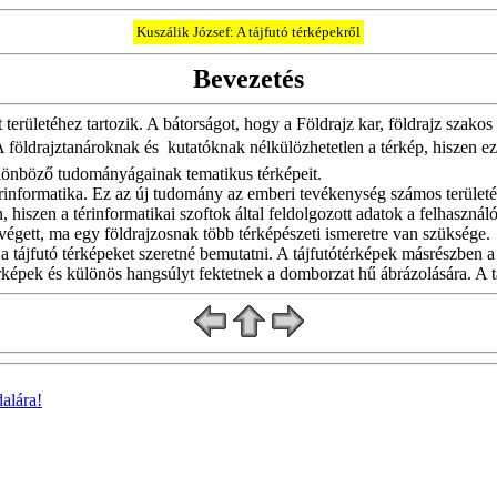
Kuszálik József: A tájfutó térképekről
Bevezetés
t területéhez tartozik. A bátorságot, hogy a Földrajz kar, földrajz szak
földrajztanároknak és  kutatóknak nélkülözhetetlen a térkép, hiszen ez
különböző tudományágainak tematikus térképeit.
rinformatika. Ez az új tudomány az emberi tevékenység számos területén
 hiszen a térinformatikai szoftok által feldolgozott adatok a felhasznál
a végett, ma egy földrajzosnak több térképészeti ismeretre van szüksége.
a tájfutó térképeket szeretné bemutatni. A tájfutótérképek másrészben
rképek és különös hangsúlyt fektetnek a domborzat hű ábrázolására. A tá
alára!