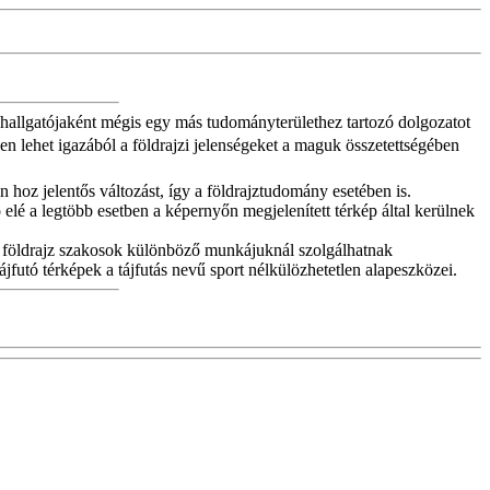
os hallgatójaként mégis egy más tudományterülethez tartozó dolgozatot
en lehet igazából a földrajzi jelenségeket a maguk összetettségében
 hoz jelentős változást, így a földrajztudomány esetében is.
ó elé a legtöbb esetben a képernyőn megjelenített térkép által kerülnek
 a földrajz szakosok különböző munkájuknál szolgálhatnak
jfutó térképek a tájfutás nevű sport nélkülözhetetlen alapeszközei.