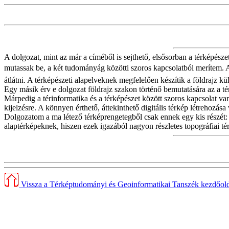
A dolgozat, mint az már a címéből is sejthető, elsősorban a térképésze
mutassak be, a két tudományág közötti szoros kapcsolatból merítem. A 
átlátni. A térképészeti alapelveknek megfelelően készítik a földrajz 
Egy másik érv e dolgozat földrajz szakon történő bemutatására az a té
Márpedig a térinformatika és a térképészet között szoros kapcsolat van,
kijelzésre. A könnyen érthető, áttekinthető digitális térkép létrehozás
Dolgozatom a ma létező térképrengetegből csak ennek egy kis részét: 
alaptérképeknek, hiszen ezek igazából nagyon részletes topográfiai té
Vissza a Térképtudományi és Geoinformatikai Tanszék kezdőold