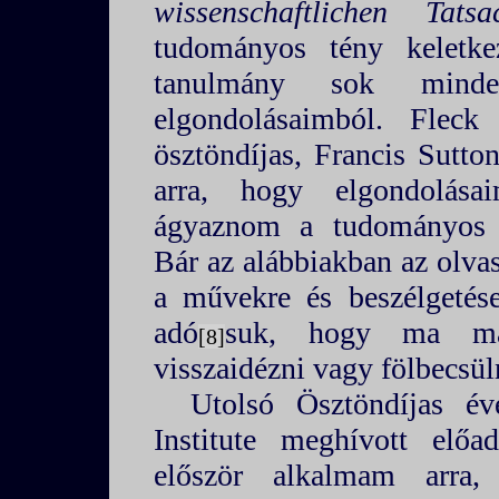
wissenschaftlichen Tatsa
tudományos tény keletke
tanulmány sok minde
elgondolásaimból. Flec
ösztöndíjas, Francis Sutto
arra, hogy elgondolása
ágyaznom a tudományos k
Bár az alábbiakban az olvas
a művekre és beszélgetés
adó
suk, hogy ma m
8
visszaidézni vagy fölbecsül
Utolsó Ösztöndíjas é
Institute meghívott előa
először alkalmam arra