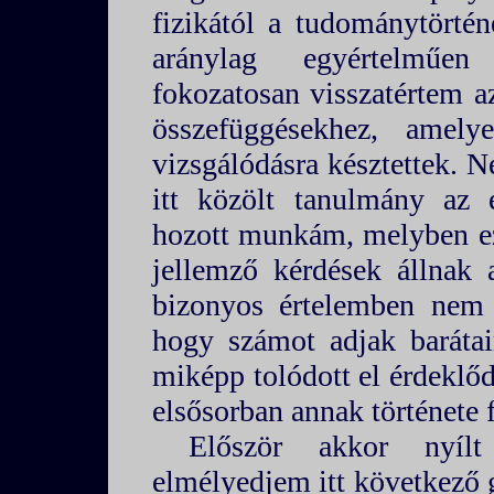
fizikától a tudománytörtén
aránylag egyértelműen 
fokozatosan visszatértem a
összefüggésekhez, amely
vizsgálódásra késztettek. N
itt közölt tanulmány az 
hozott munkám, melyben ez
jellemző kérdések állnak
bizonyos értelemben nem e
hogy számot adjak baráta
miképp tolódott el érdeklő
elsősorban annak története f
Először akkor nyíl
elmélyedjem itt következő