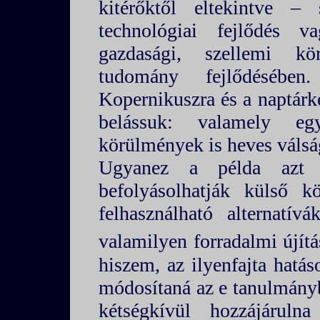
kitérőktől eltekintve
technológiai fejlődés v
gazdasági, szellemi kö
tudomány fejlődésébe
Kopernikuszra és a naptárk
belássuk: valamely eg
körülmények is heves válság
Ugyanez a példa azt 
befolyásolhatják külső k
felhasználható alternatív
valamilyen forradalmi újítá
hiszem, az ilyenfajta hatás
módosítaná az e tanulmányba
kétségkívül hozzájáruln