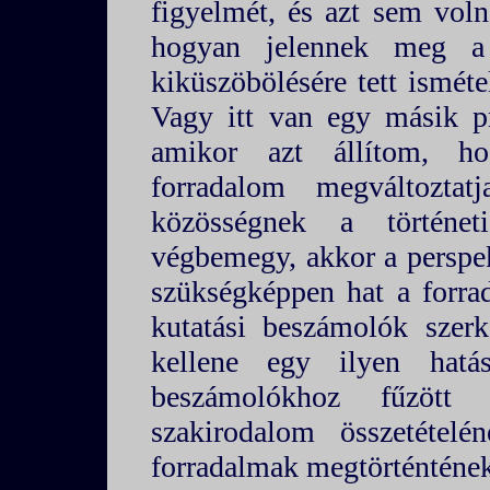
figyelmét, és azt sem voln
hogyan jelennek meg a
kiküszöbölésére tett isméte
Vagy itt van egy másik p
amikor azt állítom, h
forradalom megváltozta
közösségnek a történet
végbemegy, akkor a perspe
szükségképpen hat a forra
kutatási beszámolók szerk
kellene egy ilyen hatá
beszámolókhoz fűzött l
szakirodalom összetétel
forradalmak megtörténtének 