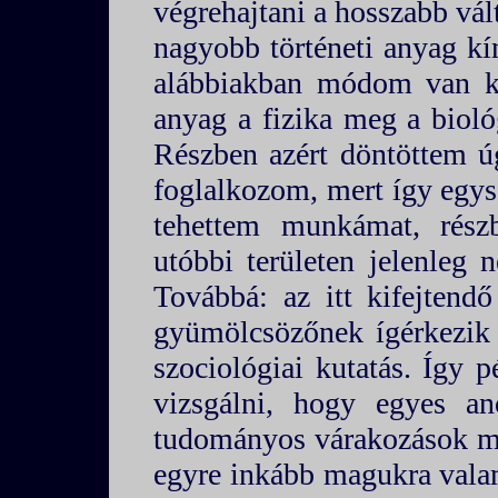
végrehajtani a hosszabb vál
nagyobb történeti anyag kí
alábbiakban módom van ki
anyag a fizika meg a bioló
Részben azért döntöttem ú
foglalkozom, mert így egy
tehettem munkámat, rész
utóbbi területen jelenleg 
Továbbá: az itt kifejtend
gyümölcsözőnek ígérkezik n
szociológiai kutatás. Így p
vizsgálni, hogy egyes a
tudományos várakozások me
egyre inkább magukra val