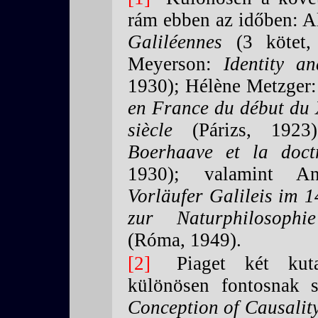
rám ebben az időben: 
Galiléennes
(3 kötet, 
Meyerson:
Identity an
1930); Hélène Metzger
en France du début du 
siècle
(Párizs, 192
Boerhaave et la doct
1930); valamint A
Vorläufer Galileis im 1
zur Naturphilosophi
(Róma, 1949).
2
Piaget két kutat
különösen fontosnak
Conception of Causalit