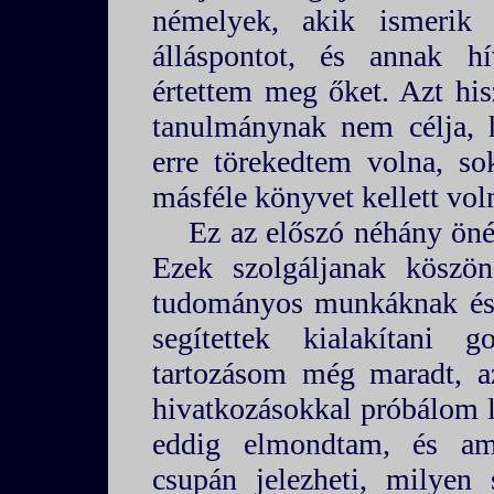
némelyek, akik ismerik 
álláspontot, és annak h
értettem meg őket. Azt hi
tanulmánynak nem célja,
erre törekedtem volna, s
másféle könyvet kellett vol
Ez az előszó néhány önél
Ezek szolgáljanak köszön
tudományos munkáknak és
segítettek kialakítani 
tartozásom még maradt, a
hivatkozásokkal próbálom l
eddig elmondtam, és am
csupán jelezheti, milyen