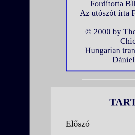
Fordította 
Az utószót ír
© 2000 by The
Chi
Hungarian tran
Dániel
TAR
Előszó