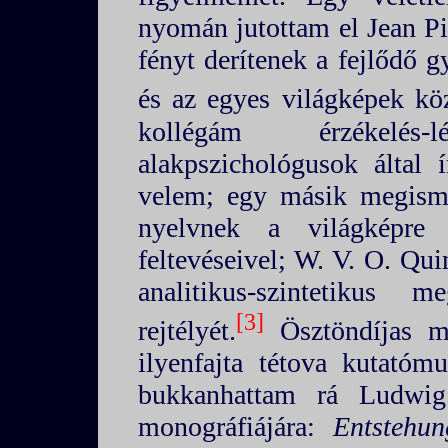
nyomán jutottam el Jean Pi
fényt derítenek a fejlődő 
és az egyes világképek köz
kollégám érzékelés
alakpszichológusok által 
velem; egy másik megisme
nyelvnek a világképre 
feltevéseivel; W. V. O. Qui
analitikus-szintetikus me
3
rejtélyét.
Ösztöndíjas mi
ilyenfajta tétova kutatóm
bukkanhattam rá Ludwig 
monográfiájára:
Entstehu