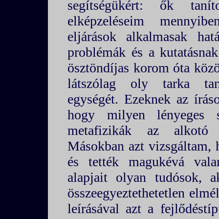
segítségükért: ők tan
elképzeléseim mennyibe
eljárások alkalmasak hat
problémák és a kutatásnak
ösztöndíjas korom óta közöl
látszólag oly tarka ta
egységét. Ezeknek az íráso
hogy milyen lényeges sz
metafizikák az alkotó 
Másokban azt vizsgáltam, 
és tették magukévá valam
alapjait olyan tudósok, a
összeegyeztethetetlen elmél
leírásával azt a fejlődést