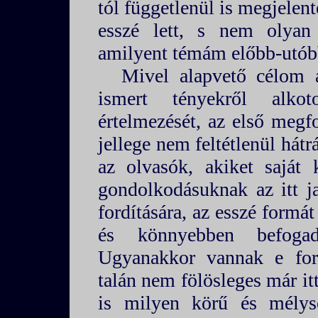
tól függetlenül is megjelen
esszé lett, s nem olyan
amilyent témám előbb-utó
Mivel alapvető célom 
ismert tényekről alko
értelmezését, az első megf
jellege nem feltétlenül hát
az olvasók, akiket saját k
gondolkodásuknak az itt j
fordítására, az esszé form
és könnyebben befogadh
Ugyanakkor vannak e form
talán nem fölösleges már itt
is milyen körű és mélysé