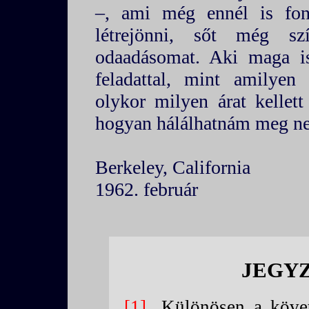
–, ami még ennél is fon
létrejönni, sőt még szí
odaadásomat. Aki maga i
feladattal, mint amilyen
olykor milyen árat kellet
hogyan hálálhatnám meg ne
Berkeley, California
1962. február
JEGY
1
Különösen a követ