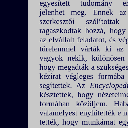
egyesített tudomány enc
jelenhet meg. Ennek az 
szerkesztői szólította
ragaszkodtak hozzá, hogy
az elvállalt feladatot, és vé
türelemmel várták ki az
vagyok nekik, különösen 
hogy megadták a szükséges 
kézirat végleges formába 
segítettek. Az
Encycloped
késztettek, hogy nézeteim
formában közöljem. Hab
valamelyest enyhítették e m
tették, hogy munkámat eg