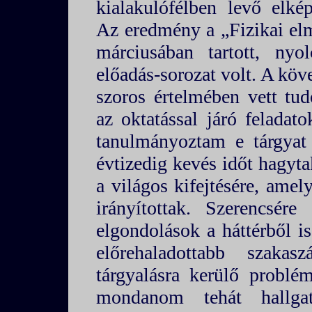
kialakulófélben levő elké
Az eredmény a „Fizikai el
márciusában tartott, nyo
előadás-sorozat volt. A kö
szoros értelmében vett tud
az oktatással járó feladat
tanulmányoztam e tárgyat
évtizedig kevés időt hagyt
a világos kifejtésére, amel
irányítottak. Szerencsér
elgondolások a háttérből i
előrehaladottabb szaka
tárgyalásra kerülő problé
mondanom tehát hallgató