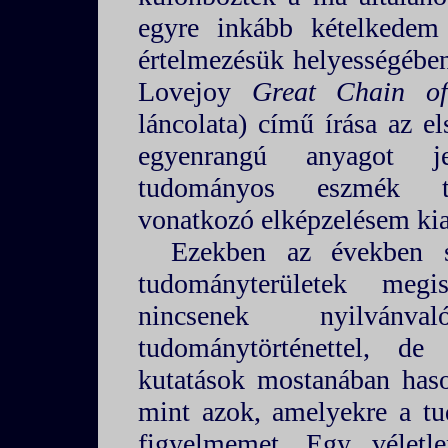
egyre inkább kételkedem 
értelmezésük helyességébe
Lovejoy
Great Chain o
láncolata) című írása az el
egyenrangú anyagot j
tudományos eszmék tör
vonatkozó elképzelésem kia
Ezekben az években s
tudományterületek megi
nincsenek nyilvánv
tudománytörténettel, de
kutatások mostanában haso
mint azok, amelyekre a tu
figyelmemet. Egy véletlen