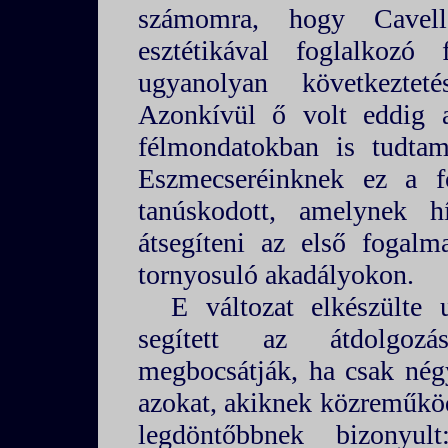
számomra, hogy Cavell
esztétikával foglalkozó f
ugyanolyan következtet
Azonkívül ő volt eddig a
félmondatokban is tudtam
Eszmecseréinknek ez a f
tanúskodott, amelynek h
átsegíteni az első fogal
tornyosuló akadályokon.
E változat elkészülte
segített az átdolgoz
megbocsátják, ha csak nég
azokat, akiknek közreműköd
legdöntőbbnek bizonyu