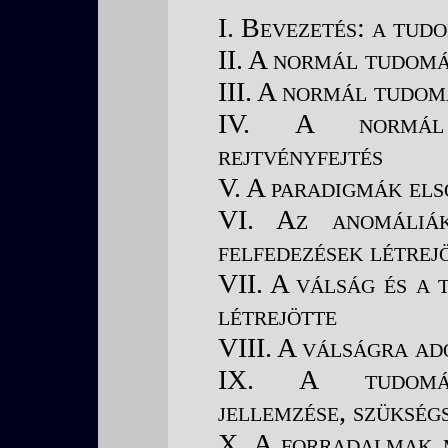
I. Bevezetés: a tud
II. A normál tudom
III. A normál tudo
IV. A normál
rejtvényfejtés
V. A paradigmák el
VI. Az anomáliá
felfedezések létrej
VII. A válság és a
létrejötte
VIII. A válságra ad
IX. A tudomán
jellemzése, szükség
X. A forradalmak m