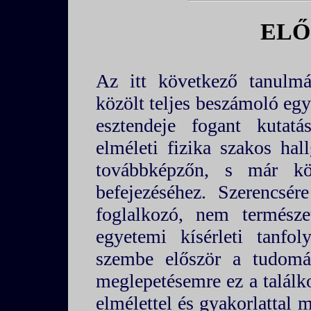
ELŐ
Az itt következő tanulm
közölt teljes beszámoló egy
esztendeje fogant kutatá
elméleti fizika szakos ha
továbbképzőn, s már köz
befejezéséhez. Szerencsér
foglalkozó, nem természe
egyetemi kísérleti tanfo
szembe először a tudomán
meglepetésemre ez a találk
elmélettel és gyakorlattal 