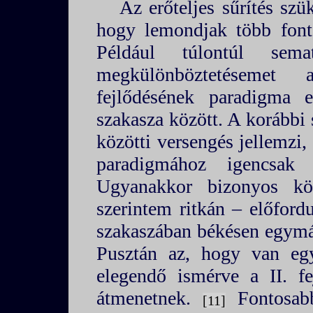
Az erőteljes sűrítés szük
hogy lemondjak több fonto
Például túlontúl sema
megkülönböztetésemet
fejlődésének paradigma e
szakasza között. A korábbi
közötti versengés jellemzi,
paradigmához igencsak 
Ugyanakkor bizonyos kö
szerintem ritkán – előford
szakaszában békésen egymás
Pusztán az, hogy van e
elegendő ismérve a II. fej
átmenetnek.
Fontosabb
11