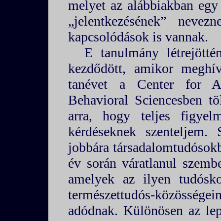
melyet az alábbiakban egy 
„jelentkezésének” nevez
kapcsolódások is vannak.
E tanulmány létrejötté
kezdődött, amikor meghí
tanévet a Center for A
Behavioral Sciencesben t
arra, hogy teljes figyel
kérdéseknek szenteljem.
jobbára társadalomtudósokb
év során váratlanul szemb
amelyek az ilyen tudósko
természettudós-közössége
adódnak. Különösen az le