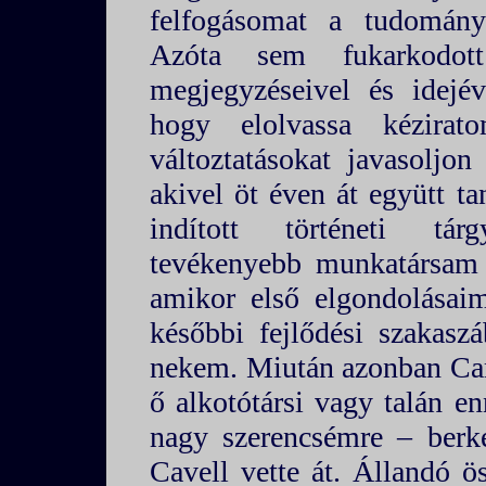
felfogásomat a tudomány 
Azóta sem fukarkodott 
megjegyzéseivel és idejéve
hogy elolvassa kézirato
változtatásokat javasoljo
akivel öt éven át együtt ta
indított történeti tá
tevékenyebb munkatársam 
amikor első elgondolásaim
későbbi fejlődési szakasz
nekem. Miután azonban Cam
ő alkotótársi vagy talán en
nagy szerencsémre – berke
Cavell vette át. Állandó ös