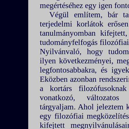
megértéséhez egy igen font
Végül említem, bár ta
terjedelmi korlátok erőse
tanulmányomban kifejtett,
tudományfelfogás filozófia
Nyilvánvaló, hogy tudom
ilyen következményei, meg
legfontosabbakra, és igye
Eközben azonban rendszerin
a kortárs filozófusokna
vonatkozó, változatos á
tárgyaljam. Ahol jeleztem 
egy filozófiai megközelít
kifejtett megnyilvánulása