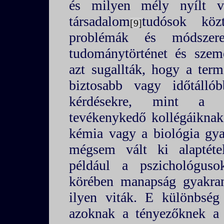
és milyen mély nyílt v
társadalom
tudósok kö
9
problémák és módszere
tudománytörténet és szem
azt sugallták, hogy a ter
biztosabb vagy időtálló
kérdésekre, mint a tá
tevékenykedő kollégáiknak. 
kémia vagy a biológia gya
mégsem vált ki alaptéte
például a pszichológus
körében manapság gyakran
ilyen viták. E különbség
azoknak a tényezőknek a 