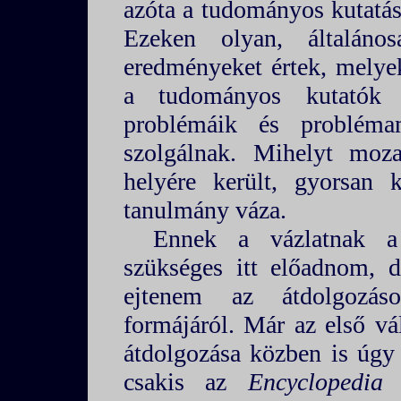
azóta a tudományos kutatá
Ezeken olyan, általáno
eredményeket értek, melye
a tudományos kutatók 
problémáik és problémam
szolgálnak. Mihelyt moz
helyére került, gyorsan k
tanulmány váza.
Ennek a vázlatnak a 
szükséges itt előadnom, 
ejtenem az átdolgozás
formájáról. Már az első vál
átdolgozása közben is úgy
csakis az
Encyclopedia