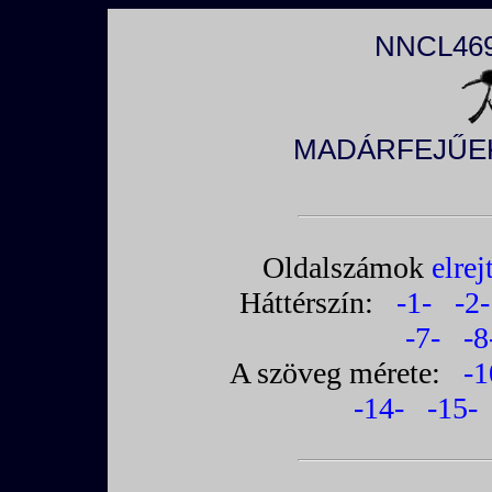
NNCL469
MADÁRFEJŰE
Oldalszámok
elrej
Háttérszín:
-1-
-2-
-7-
-8
A szöveg mérete:
-1
-14-
-15-