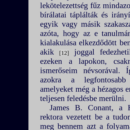
lekötelezettség fűz mindazo
bírálatai táplálták és irán
egyik vagy másik szakaszá
azóta, hogy az e tanulmá
kialakulása elkezdődött be
akik
joggal fedezheti
12
ezeken a lapokon, csak
ismerőseim névsorával. 
azokra a legfontosabb 
amelyeket még a hézagos e
teljesen feledésbe merülni.
James B. Conant, a H
rektora vezetett be a tudo
meg bennem azt a folyama