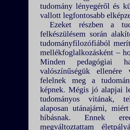
tudomány lényegéről és kü
vallott legfontosabb elképz
Ezeket részben a tu
felkészülésem során alakí
tudományfilozófiából merí
mellékfoglalkozásként – ho
Minden pedagógiai ha
valószínűségük ellenére
felelnek meg a tudományt
képnek. Mégis jó alapjai l
tudományos vitának, te
alaposan utánajárni, miér
hibásnak. Ennek ered
megváltoztattam életpály