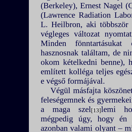
(Berkeley), Ernest Nagel (
(Lawrence Radiation Labor
L. Heilbron, aki többször 
végleges változat nyomtat
Minden fönntartásukat 
hasznosnak találtam, de ni
okom kételkedni benne), h
említett kolléga teljes eg
e végső formájával.
Végül másfajta köszönet
feleségemnek és gyermekei
a maga szel
lemi ho
13
mégpedig úgy, hogy én a
azonban valami olyant – 