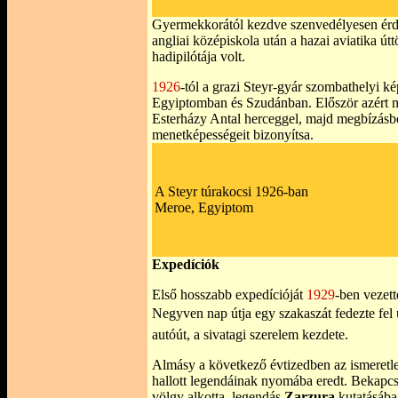
Gyermekkorától kezdve szenvedélyesen érdek
angliai középiskola után a hazai aviatika útt
hadipilótája volt.
1926
-tól a grazi Steyr-gyár szombathelyi ké
Egyiptomban és Szudánban. Először azért m
Esterházy Antal herceggel, majd megbízásbó
menetképességeit bizonyítsa.
A Steyr túrakocsi 1926-ban
Meroe, Egyiptom
Expedíciók
Első hosszabb expedícióját
1929
-ben vezett
Negyven nap útja egy szakaszát fedezte fel
autóút, a sivatagi szerelem kezdete.
Almásy a következő évtizedben az ismeretle
hallott legendáinak nyomába eredt. Bekapcso
völgy alkotta, legendás
Zarzura
kutatásába