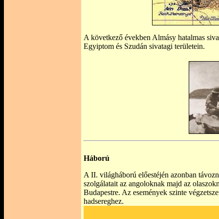
A következő években Almásy hatalmas sivatag
Egyiptom és Szudán sivatagi területein.
Háború
A II. világháború előestéjén azonban távoznia
szolgálatait az angoloknak majd az olaszokn
Budapestre. Az események szinte végzetsze
hadsereghez.