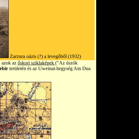
Zarzura oázis (?) a levegőből (1932)
n azok az
őskori sziklaképek
("Az úszók
ebir
területén és az Uweinat-hegység Ain Dua