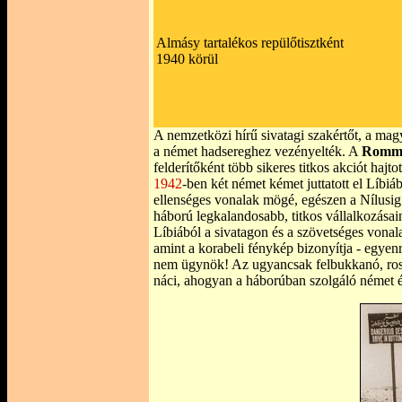
Almásy tartalékos repülőtisztként
1940 körül
A nemzetközi hírű sivatagi szakértőt, a mag
a német hadsereghez vezényelték. A
Romm
felderítőként több sikeres titkos akciót hajto
1942
-ben két német kémet juttatott el Líbi
ellenséges vonalak mögé, egészen a Nílusig
háború legkalandosabb, titkos vállalkozásai
Líbiából a sivatagon és a szövetséges vona
amint a korabeli fénykép bizonyítja - egyenr
nem ügynök! Az ugyancsak felbukkanó, ross
náci, ahogyan a háborúban szolgáló német é