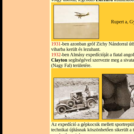
Rupert a, G
1931
-ben azonban gróf Zichy Nándorral út
viharba került és lezuhant.
1932
-ben Almásy expedícióját a fiatal angol
Clayton
segítségével szervezte meg a sivata
(Nagy Fal) területére.
Az expedíció a gépkocsik mellett sportrepülő
technikai újításnak köszönhetően sikerült a 