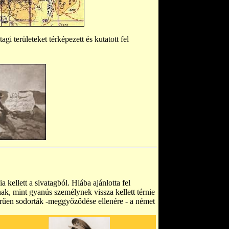
i területeket térképezett és kutatott fel
 kellett a sivatagból. Hiába ajánlotta fel
ak, mint gyanús személynek vissza kellett térnie
rűen sodorták -meggyőződése ellenére - a német