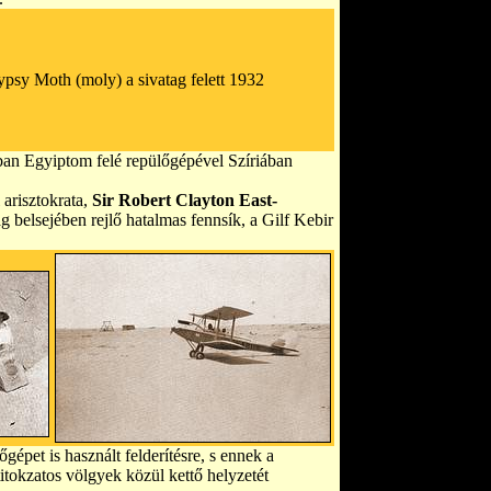
ypsy Moth (moly) a sivatag felett 1932
ban Egyiptom felé repülőgépével Szíriában
 arisztokrata,
Sir Robert Clayton East-
g belsejében rejlő hatalmas fennsík, a Gilf Kebir
gépet is használt felderítésre, s ennek a
titokzatos völgyek közül kettő helyzetét