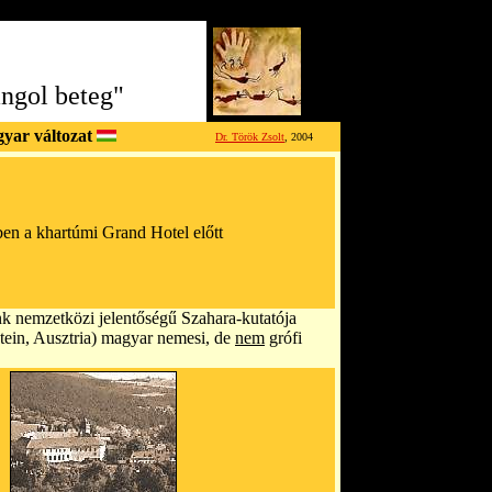
angol beteg"
yar változat
Dr. Török Zsolt
, 2004
n a khartúmi Grand Hotel előtt
k nemzetközi jelentőségű Szahara-kutatója
tein, Ausztria) magyar nemesi, de
nem
grófi