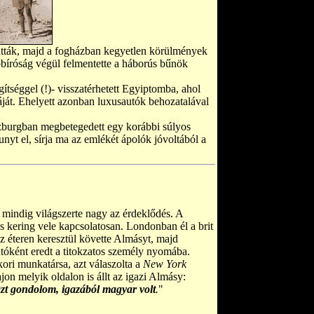
tatták, majd a fogházban kegyetlen körülmények
pbíróság végül felmentette a háborús bűnök
egítséggel (!)- visszatérhetett Egyiptomba, ahol
áját. Ehelyett azonban luxusautók behozatalával
lzburgban megbetegedett egy korábbi súlyos
nyt el, sírja ma az emlékét ápolók jóvoltából a
mindig világszerte nagy az érdeklődés. A
s kering vele kapcsolatosan. Londonban él a brit
 az éteren keresztül követte Almásyt, majd
tóként eredt a titokzatos személy nyomába.
ori munkatársa, azt válaszolta a
New York
jon melyik oldalon is állt az igazi Almásy:
 azt gondolom, igazából magyar volt
.
"