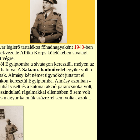
yar légierő tartalékos főhadnagyaként
1940
-ben
el
-vezette Afrika Korps kötelékében sivatagi
tt végre.
ából Egyiptomba a sivatagon keresztül, mélyen az
 hatolva. A
Salaam- hadművelet
egyike volt a
nak. Almásy két német ügynököt juttatott el
lakon keresztül Egyiptomba. Almásy azonban -
uhát viselt és a katonai akció parancsnoka volt,
zindulatú rágalmakkal ellentétben ő sem volt
s magyar katonák százezrei sem voltak azok...