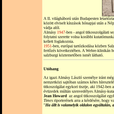
A II. világháború után Budapesten letartóz
között elviselt kínzások hónapjai után a Né
vádja alól.
Almásy
1947
-ben - angol titkosszolgálati s
folytatni szerette volna korábbi kutatómunk
kellett foglakoznia.
1951
-ben, európai tartózkodása közben Sa
fertőzés következtében. A Wehre-klinikán hu
salzburgi köztemetőben ismét látható.
Utóhang
Az igazi Almásy László személye iránt még 
nemzetközi sajtóban számos kétes híresztelé
titkoszolgálat egykori tisztje, aki 1942-ben
évtizedek múltán szenvedélyes Almásy-kuta
Jean Howard
az angol titkosszolgálat egyk
Times
riporterének arra a kérdésére, hogy va
"
Ha állt is valamelyik oldalon egyáltalán,