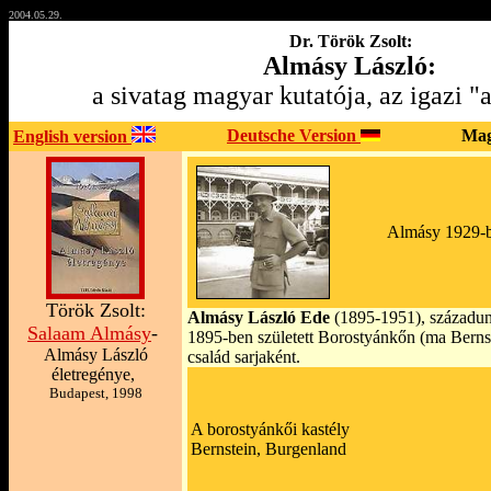
2004.05.29.
Dr. Török Zsolt:
Almásy László:
a sivatag magyar kutatója, az igazi "
Deutsche Version
Mag
English version
Almásy 1929-be
Török Zsolt:
Almásy László Ede
(1895-1951), századun
Salaam Almásy
-
1895-ben született Borostyánkőn (ma Berns
Almásy László
család sarjaként.
életregénye,
Budapest, 1998
A borostyánkői kastély
Bernstein, Burgenland