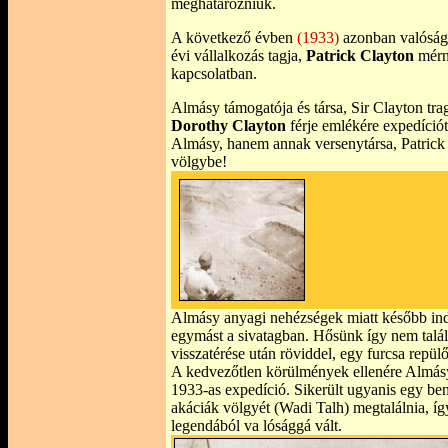
meghatározniuk.
A következő évben
(1933)
azonban valóságo
évi vállalkozás tagja,
Patrick Clayton
mérnö
kapcsolatban.
Almásy támogatója és társa, Sir Clayton tra
Dorothy Clayton
férje emlékére expedíció
Almásy, hanem annak versenytársa, Patrick C
völgybe!
Almásy anyagi nehézségek miatt később indul
egymást a sivatagban. Hősünk így nem találk
visszatérése után röviddel, egy furcsa repül
A kedvezőtlen körülmények ellenére Almásy 
1933-as expedíció. Sikerült ugyanis egy ben
akáciák völgyét (Wadi Talh) megtalálnia, í
legendából va lósággá vált.