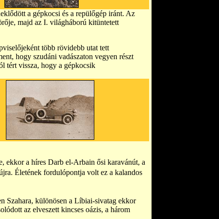
lődött a gépkocsi és a repülőgép iránt. Az
örője, majd az I. világháború kitüntetett
pviselőjeként több rövidebb utat tett
ent, hogy szudáni vadászaton vegyen részt
l tért vissza, hogy a gépkocsik
e, ekkor a híres Darb el-Arbain ősi karavánút, a
 újra. Életének fordulópontja volt ez a kalandos
n Szahara, különösen a Líbiai-sivatag ekkor
lódott az elveszett kincses oázis, a három
.