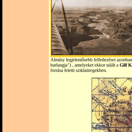
Almásy legjelentősebb felfedezései azonba
barlangja") , amelyeket ekkor talált a
Gilf K
forrása feletti sziklaüregekben.