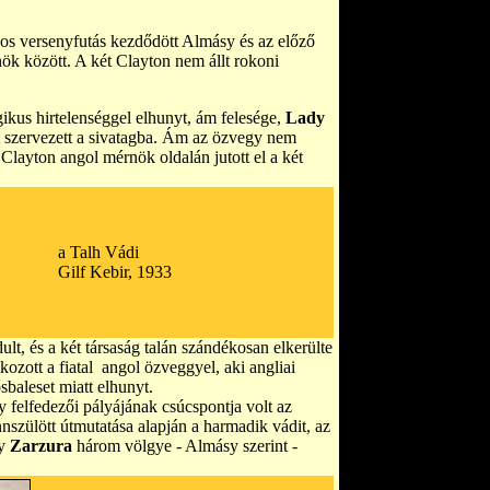
s versenyfutás kezdődött Almásy és az előző
k között. A két Clayton nem állt rokoni
gikus hirtelenséggel elhunyt, ám felesége,
Lady
t szervezett a sivatagba. Ám az özvegy nem
layton angol mérnök oldalán jutott el a két
a Talh Vádi
Gilf Kebir, 1933
t, és a két társaság talán szándékosan elkerülte
ozott a fiatal angol özveggyel, aki angliai
ősbaleset miatt elhunyt.
felfedezői pályájának csúcspontja volt az
nszülött útmutatása alapján a harmadik vádit, az
gy
Zarzura
három völgye - Almásy szerint -