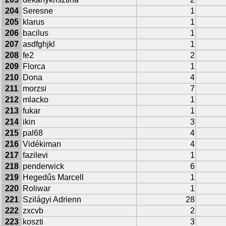
204
Seresne
1
205
klarus
1
206
bacilus
1
207
asdfghjkl
1
208
fe2
2
209
Florca
1
210
Dona
4
211
morzsi
7
212
mlacko
1
213
fukar
1
214
ikin
3
215
pal68
4
216
Vidékiman
4
217
fazilevi
1
218
penderwick
6
219
Hegedűs Marcell
1
220
Roliwar
1
221
Szilágyi Adrienn
28
222
zxcvb
2
223
koszti
3