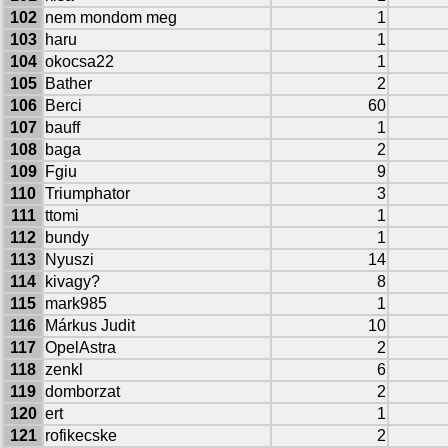
102
nem mondom meg
1
103
haru
1
104
okocsa22
1
105
Bather
2
106
Berci
60
107
bauff
1
108
baga
2
109
Fgiu
9
110
Triumphator
3
111
ttomi
1
112
bundy
1
113
Nyuszi
14
114
kivagy?
8
115
mark985
1
116
Márkus Judit
10
117
OpelAstra
2
118
zenkl
6
119
domborzat
2
120
ert
1
121
rofikecske
2