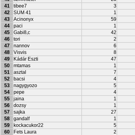
41
tibee7
3
42
SUM 41
1
43
Acinonyx
59
44
paci
1
45
Gabi8,c
42
46
tori
2
47
nannov
6
48
Visvis
8
49
Kádár Eszti
47
50
mtamas
1
51
asztal
7
52
bacsi
4
53
nagygyozo
5
54
pepe
4
55
jaina
1
56
dozsy
1
57
sajka
27
58
gandalf
1
59
kockacukor22
5
60
Fets Laura
2