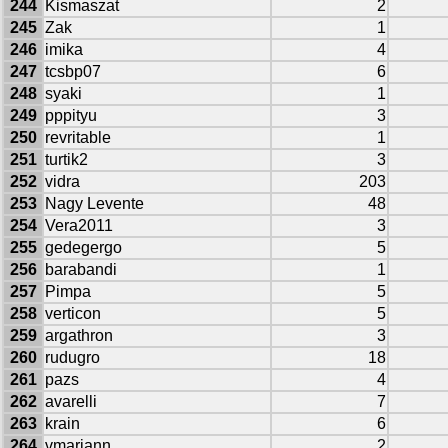
244
Kismaszat
2
245
Zak
1
246
imika
4
247
tcsbp07
6
248
syaki
1
249
pppityu
3
250
revritable
1
251
turtik2
3
252
vidra
203
253
Nagy Levente
48
254
Vera2011
3
255
gedegergo
5
256
barabandi
1
257
Pimpa
5
258
verticon
5
259
argathron
3
260
rudugro
18
261
pazs
4
262
avarelli
7
263
krain
6
264
vmariann
2