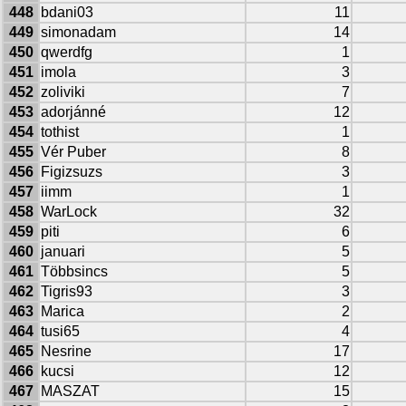
448
bdani03
11
449
simonadam
14
450
qwerdfg
1
451
imola
3
452
zoliviki
7
453
adorjánné
12
454
tothist
1
455
Vér Puber
8
456
Figizsuzs
3
457
iimm
1
458
WarLock
32
459
piti
6
460
januari
5
461
Többsincs
5
462
Tigris93
3
463
Marica
2
464
tusi65
4
465
Nesrine
17
466
kucsi
12
467
MASZAT
15