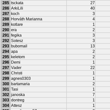
285
tsckata
27
286
ArkiLili
40
287
koch
3
288
Horváth Marianna
4
289
kotlare
1
290
era
2
291
fegika
3
292
Sotesz
3
293
bubomail
13
294
apa
2
295
keletom
2
296
Demi
1
297
Vader
22
298
Christi
1
299
agnes0303
1
300
bartamaria
2
301
Tasi
1
302
janoska
7
303
dontreg
1
304
Attesz
1