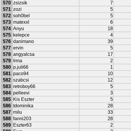
570
zsizsik
7
571
zozi
5
572
soh0bel
5
573
matexxl
6
574
Anyu
18
575
kelepce
4
576
danimano
39
577
ervin
5
578
angyalcsa
17
579
Irma
2
580
p.juli66
1
581
paco94
10
582
szabcsi
12
583
retroboy66
5
584
pelleevi
3
585
Kis Eszter
5
586
tdominika
28
587
milu
33
588
fanni203
28
589
Eszter63
2