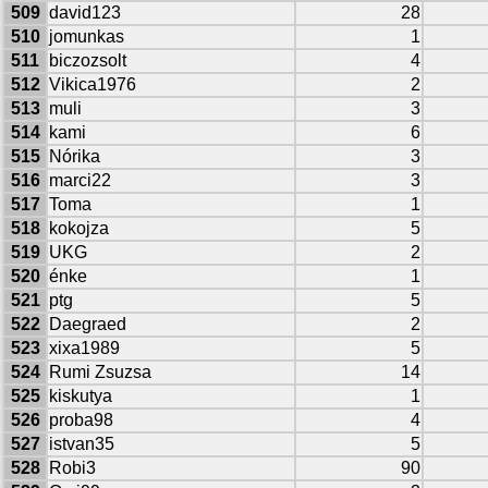
509
david123
28
510
jomunkas
1
511
biczozsolt
4
512
Vikica1976
2
513
muli
3
514
kami
6
515
Nórika
3
516
marci22
3
517
Toma
1
518
kokojza
5
519
UKG
2
520
énke
1
521
ptg
5
522
Daegraed
2
523
xixa1989
5
524
Rumi Zsuzsa
14
525
kiskutya
1
526
proba98
4
527
istvan35
5
528
Robi3
90