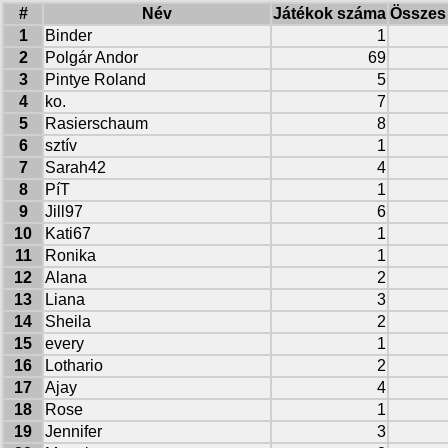
#
Név
Játékok száma
Összes 
1
Binder
1
2
Polgár Andor
69
3
Pintye Roland
5
4
ko.
7
5
Rasierschaum
8
6
sztív
1
7
Sarah42
4
8
PíT
1
9
Jill97
6
10
Kati67
1
11
Ronika
1
12
Alana
2
13
Liana
3
14
Sheila
2
15
every
1
16
Lothario
2
17
Ajay
4
18
Rose
1
19
Jennifer
3