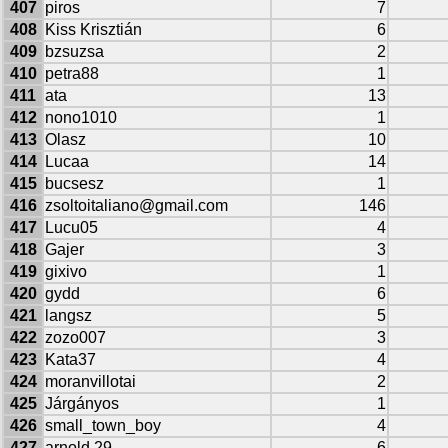
407
piros
7
408
Kiss Krisztián
6
409
bzsuzsa
2
410
petra88
1
411
ata
13
412
nono1010
1
413
Olasz
10
414
Lucaa
14
415
bucsesz
1
416
zsoltoitaliano@gmail.com
146
417
Lucu05
4
418
Gajer
3
419
gixivo
1
420
gydd
6
421
langsz
5
422
zozo007
3
423
Kata37
4
424
moranvillotai
2
425
Járgányos
1
426
small_town_boy
4
427
arnold 29
6