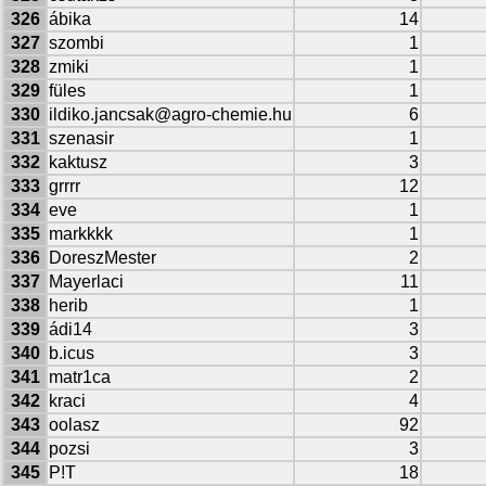
326
ábika
14
327
szombi
1
328
zmiki
1
329
füles
1
330
ildiko.jancsak@agro-chemie.hu
6
331
szenasir
1
332
kaktusz
3
333
grrrr
12
334
eve
1
335
markkkk
1
336
DoreszMester
2
337
Mayerlaci
11
338
herib
1
339
ádi14
3
340
b.icus
3
341
matr1ca
2
342
kraci
4
343
oolasz
92
344
pozsi
3
345
P!T
18