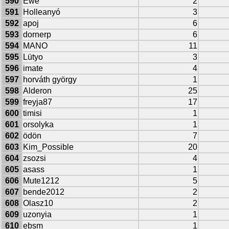
590
Ewe
2
591
Holleanyó
3
592
apoj
6
593
dornerp
6
594
MANO
11
595
Lütyo
3
596
imate
4
597
horváth györgy
1
598
Alderon
25
599
freyja87
17
600
timisi
1
601
orsolyka
1
602
ödön
7
603
Kim_Possible
20
604
zsozsi
4
605
asass
1
606
Mute1212
5
607
bende2012
2
608
Olasz10
2
609
uzonyia
1
610
ebsm
1