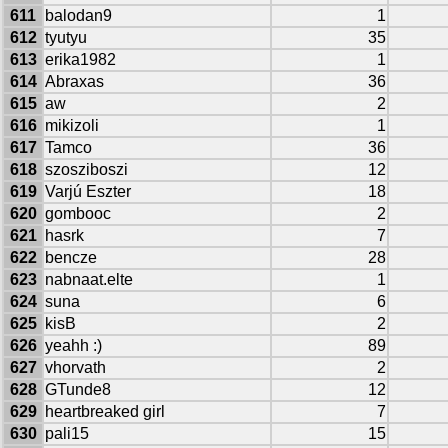
611
balodan9
1
612
tyutyu
35
613
erika1982
1
614
Abraxas
36
615
aw
2
616
mikizoli
1
617
Tamco
36
618
szosziboszi
12
619
Varjú Eszter
18
620
gombooc
2
621
hasrk
7
622
bencze
28
623
nabnaat.elte
1
624
suna
6
625
kisB
2
626
yeahh :)
89
627
vhorvath
2
628
GTunde8
12
629
heartbreaked girl
7
630
pali15
15