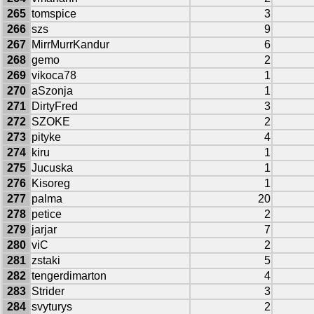
265
tomspice
3
266
szs
9
267
MirrMurrKandur
6
268
gemo
2
269
vikoca78
1
270
aSzonja
1
271
DirtyFred
3
272
SZOKE
2
273
pityke
4
274
kiru
1
275
Jucuska
1
276
Kisoreg
1
277
palma
20
278
petice
2
279
jarjar
7
280
viC
2
281
zstaki
5
282
tengerdimarton
4
283
Strider
3
284
svyturys
2