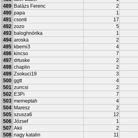
489
Balázs Ferenc
2
490
papa
1
491
csonti
17
492
zozo
5
493
baloghnórika
1
494
aroska
2
495
kberni3
4
496
kincso
7
497
drtuske
2
498
chaplin
2
499
Zsokuci19
3
500
ggtt
4
501
zurrcsi
2
502
E3Pi
7
503
merneptah
4
504
Maresz
2
505
szusza6
12
506
József
1
507
Akii
2
508
nagy katalin
11