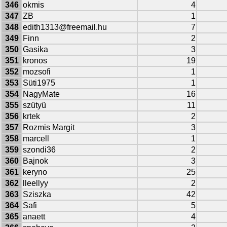
346
okmis
4
347
ZB
1
348
edith1313@freemail.hu
7
349
Finn
2
350
Gasika
3
351
kronos
19
352
mozsofi
1
353
Süti1975
1
354
NagyMate
16
355
szütyü
11
356
krtek
2
357
Rozmis Margit
3
358
marcell
1
359
szondi36
2
360
Bajnok
3
361
keryno
25
362
lleellyy
2
363
Sziszka
42
364
Safi
5
365
anaett
4