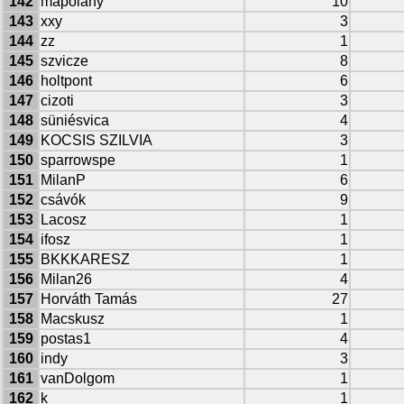
142
mapolany
10
143
xxy
3
144
zz
1
145
szvicze
8
146
holtpont
6
147
cizoti
3
148
süniésvica
4
149
KOCSIS SZILVIA
3
150
sparrowspe
1
151
MilanP
6
152
csávók
9
153
Lacosz
1
154
ifosz
1
155
BKKKARESZ
1
156
Milan26
4
157
Horváth Tamás
27
158
Macskusz
1
159
postas1
4
160
indy
3
161
vanDolgom
1
162
k
1