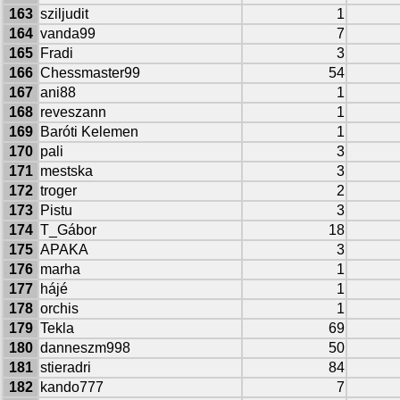
163
sziljudit
1
164
vanda99
7
165
Fradi
3
166
Chessmaster99
54
167
ani88
1
168
reveszann
1
169
Baróti Kelemen
1
170
pali
3
171
mestska
3
172
troger
2
173
Pistu
3
174
T_Gábor
18
175
APAKA
3
176
marha
1
177
hájé
1
178
orchis
1
179
Tekla
69
180
danneszm998
50
181
stieradri
84
182
kando777
7