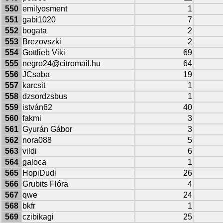
550
emilyosment
1
551
gabi1020
7
552
bogata
2
553
Brezovszki
2
554
Gottlieb Viki
69
555
negro24@citromail.hu
64
556
JCsaba
19
557
karcsit
1
558
dzsordzsbus
1
559
istván62
40
560
fakmi
3
561
Gyurán Gábor
3
562
nora088
5
563
vildi
6
564
galoca
1
565
HopiDudi
26
566
Grubits Flóra
4
567
qwe
24
568
bkfr
1
569
czibikagi
25