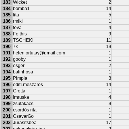
183
Wicket
2
184
bomba1
14
185
fita
5
186
rmiki
1
187
feva
4
188
Felthis
9
189
TSCHEKI
11
190
7k
18
191
helen.ortutay@gmail.com
1
192
gooby
1
193
esger
2
194
balinhosa
1
195
Pimpla
3
196
edit1meszaros
14
197
Gretta
1
198
Imruska
4
199
zsutakacs
8
200
csordós rita
1
201
CsavarGo
1
202
Jurasitsbea
17
203
dekanykrisztina
2