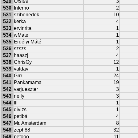
529
Orsi99
3
530
Inferno
2
531
szibenedek
10
532
kerka
4
533
ervinrita
1
534
wMate
1
535
Erdélyi Máté
1
536
szszs
2
537
haaszj
4
538
ChrisGy
12
539
valdav
1
540
Grrr
24
541
Pankamama
19
542
varjueszter
3
543
nelly
3
544
lll
1
545
divizs
1
546
petibá
4
547
Mr. Amsterdam
8
548
zeph88
32
549
petooo
11