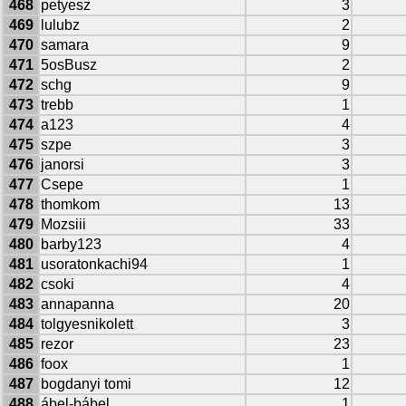
468
petyesz
3
469
lulubz
2
470
samara
9
471
5osBusz
2
472
schg
9
473
trebb
1
474
a123
4
475
szpe
3
476
janorsi
3
477
Csepe
1
478
thomkom
13
479
Mozsiii
33
480
barby123
4
481
usoratonkachi94
1
482
csoki
4
483
annapanna
20
484
tolgyesnikolett
3
485
rezor
23
486
foox
1
487
bogdanyi tomi
12
488
ábel-bábel
1