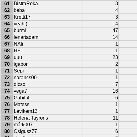
61
BistraReka
3
62
beba
4
63
Kretti17
3
64
yeah:)
14
65
burmi
47
66
lenartadam
14
67
NAti
1
68
HF
1
69
uuu
23
70
igabor
2
71
Sepi
1
72
narancs00
1
73
dicso
7
74
vega7
16
75
Gabituli
6
76
Matess
1
77
Levikem13
1
78
Helena Tayrons
11
79
márk007
1
80
Csigusz77
6