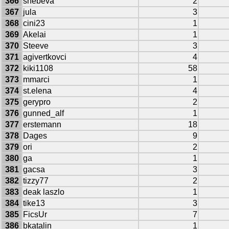
366
snebeva
2
367
jula
3
368
cini23
1
369
Akelai
1
370
Steeve
3
371
agivertkovci
4
372
kiki1108
58
373
mmarci
1
374
st.elena
4
375
gerypro
2
376
gunned_alf
1
377
erstemann
18
378
Dages
9
379
ori
2
380
ga
1
381
gacsa
3
382
tizzy77
2
383
deak laszlo
1
384
tike13
3
385
FicsUr
7
386
bkatalin
1