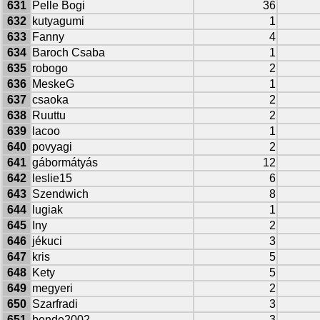
631
Pelle Bogi
36
632
kutyagumi
1
633
Fanny
4
634
Baroch Csaba
1
635
robogo
2
636
MeskeG
1
637
csaoka
2
638
Ruuttu
2
639
lacoo
1
640
povyagi
2
641
gábormátyás
12
642
leslie15
6
643
Szendwich
8
644
lugiak
1
645
Iny
2
646
jékuci
3
647
kris
5
648
Kety
5
649
megyeri
2
650
Szarfradi
3
651
bende2002
3