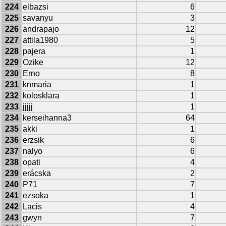
224
elbazsi
6
225
savanyu
3
226
andrapajo
12
227
attila1980
5
228
pajera
1
229
Ozike
12
230
Erno
8
231
knmaria
1
232
kolosklara
1
233
jjjjj
1
234
kerseihanna3
64
235
akki
1
236
erzsik
6
237
nalyo
6
238
opati
4
239
erácska
2
240
P71
7
241
ezsoka
1
242
Lacis
4
243
gwyn
7