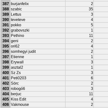
387
burjanfelix
2
388
szabic
35
389
Lettus
3
390
teveteve
4
391
pokko
5
392
grabovszki
1
393
Pethino
11
394
geni
2
395
ori62
4
396
somhegyi judit
2
397
Etienne
1
398
Erywall
3
399
asztal2
1
400
Sz Zs
3
401
Peti0203
6
402
Sörc
2
403
robogó6
3
404
berjuc
11
405
Kiss Edit
4
406
Vakmouse
2