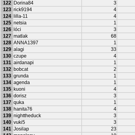
122
Dorina84
3
123
rick9194
4
124
lilla-11
4
125
netsia
1
126
lóci
3
127
matlak
68
128
ANNA1397
1
129
alagi
33
130
czupe
4
131
airdanapi
1
132
bobcat
2
133
grunda
1
134
agenda
1
135
kuoni
4
136
dorisz
3
137
quka
1
138
hanita76
4
139
nighttheduck
3
140
vuki5
3
141
Josilap
23