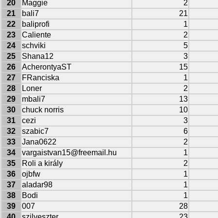
20
Maggie
2
21
bali7
21
22
baliprofi
1
23
Caliente
2
24
schviki
5
25
Shana12
3
26
AcherontyaST
15
27
FRanciska
1
28
Loner
2
29
mbali7
13
30
chuck norris
10
31
cezi
3
32
szabic7
6
33
Jana0622
2
34
vargaistvan15@freemail.hu
1
35
Roli a király
2
36
ojbfw
1
37
aladar98
1
38
Bodi
1
39
007
28
40
szilveszter
23