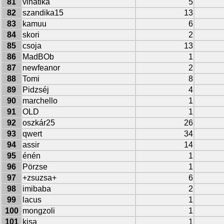
81
vinatika
5
82
szandika15
13
83
kamuu
6
84
skori
2
85
csoja
13
86
MadBOb
1
87
newfeanor
2
88
Tomi
8
89
Pidzséj
4
90
marchello
1
91
OLD
1
92
oszkár25
26
93
qwert
34
94
assir
14
95
énén
1
96
Pörzse
1
97
+zsuzsa+
6
98
imibaba
2
99
lacus
1
100
mongzoli
1
101
kisa
1