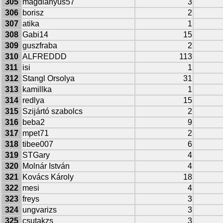
305
magdianyus57
3
306
borisz
2
307
atika
1
308
Gabi14
15
309
guszfraba
2
310
ALFREDDD
113
311
isi
1
312
Stangl Orsolya
31
313
kamillka
1
314
redlya
15
315
Szijártó szabolcs
2
316
beba2
9
317
mpet71
2
318
tibee007
6
319
STGary
4
320
Molnár István
4
321
Kovács Károly
18
322
mesi
4
323
freys
3
324
ungvarizs
3
325
csutakzs
3