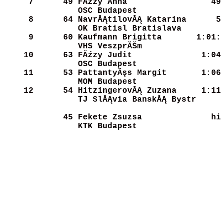
     7
     49
FĂźzy Anna             
   49
OSC Budapest          
     8
     64
NavrĂĄtilovĂĄ Katarina  
   5
OK Bratisl Bratislava 
     9
     60
Kaufmann Brigitta     
 1:01:
VHS VeszprĂŠm          
    10
     63
FĂźzy Judit            
 1:04
OSC Budapest          
    11
     53
PattantyĂşs Margit     
 1:06
MOM Budapest          
    12
     54
HitzingerovĂĄ Zuzana   
 1:11
TJ SlĂĄvia BanskĂĄ Bystr
     45
Fekete Zsuzsa         
    hi
KTK Budapest          