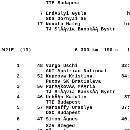
TTE Budapest          
      7
ErdĂŠlyi Gyula         
    h
SDS Dornyai SE        
     17
Novota Matej          
    hi
TJ SlĂĄvia BanskĂĄ Bystr
W21E  (13)              
6.300 km  190 m   1
     1
     48
Varga Uschi           
   32:
AUT Austrian National 
     2
     52
Kupcova Kristina      
   34:
Pucov SK Bratislava   
     3
     56
ParĂĄkovĂĄ MĂĄria        
   
TJ SlĂĄvia BanskĂĄ Bystr
     4
     46
UrbĂĄn Katalin         
   37
TTE Budapest          
     5
     57
Marosffy Orsolya      
   37:
OSC Budapest          
     6
     47
Simon Ăgnes           
   40:
SZV Szeged            