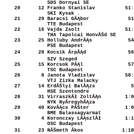
SDS Dornyai SE        
    20
     12
Franko Stanislav      
   51:
SKI Kysak .           
    21
     29
Baracsi GĂĄbor         
   51
TTE Budapest          
    22
     16
Vajda Zsolt           
   51:
THA Tapolcai HonvĂŠd SE
    23
     25
Holluby AndrĂĄs        
   54
PSE Budapest          
    24
     28
Kocsik ĂrpĂĄd          
   56
SZV Szeged            
    25
     15
Korcsok PĂĄl           
   57
TSC Budapest          
    26
      8
Janota Vladislav      
   58:
VTJ Zizka Malacky     
    27
     14
ErdĂŠlyi BalĂĄzs        
   5
HSE Szentendre        
    28
     31
VirraszkĂł ZoltĂĄn      
 1:0
NYK NyĂ­regyhĂĄza       
    29
     40
KovĂĄcs PĂŠter          
 1:0
BME Balassagyarmat    
    30
      4
Koronczay LĂĄszlĂł      
 1:1
OSC Budapest          
    31
     23
NĂŠmeth Ăkos           
 1:18