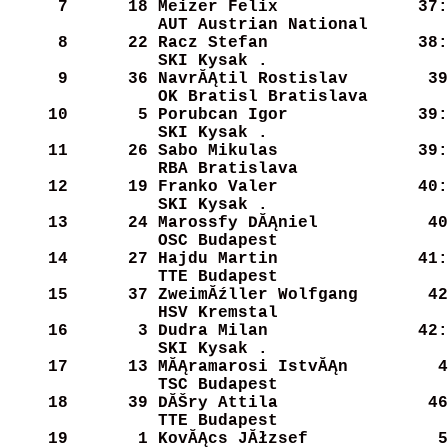
     7
     18
Meizer Felix          
   37:
AUT Austrian National 
     8
     22
Racz Stefan           
   38:
SKI Kysak .           
     9
     36
NavrĂĄtil Rostislav    
   39
OK Bratisl Bratislava 
    10
      5
Porubcan Igor         
   39:
SKI Kysak .           
    11
     26
Sabo Mikulas          
   39:
RBA Bratislava        
    12
     19
Franko Valer          
   40:
SKI Kysak .           
    13
     24
Marossfy DĂĄniel       
   40
OSC Budapest          
    14
     27
Hajdu Martin          
   41:
TTE Budapest          
    15
     37
ZweimĂźller Wolfgang   
   42
HSV Kremstal          
    16
      3
Dudra Milan           
   42:
SKI Kysak .           
    17
     13
MĂĄramarosi IstvĂĄn     
   4
TSC Budapest          
    18
     39
DĂŠry Attila           
   46
TTE Budapest          
    19
      1
KovĂĄcs JĂłzsef         
   5