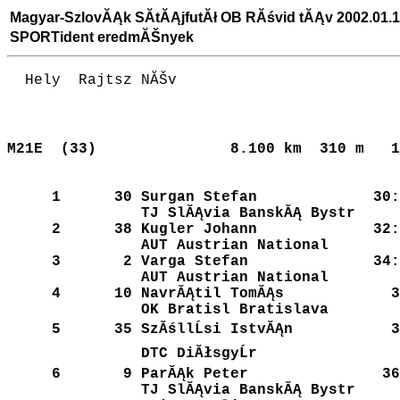
Magyar-SzlovĂĄk SĂ­tĂĄjfutĂł OB RĂśvid tĂĄv 2002.01.1
SPORTident eredmĂŠnyek
  Hely  Rajtsz NĂŠv                         
M21E  (33)              
8.100 km  310 m   1
     1
     30
Surgan Stefan         
   30:
TJ SlĂĄvia BanskĂĄ Bystr
     2
     38
Kugler Johann         
   32:
AUT Austrian National 
     3
      2
Varga Stefan          
   34:
AUT Austrian National 
     4
     10
NavrĂĄtil TomĂĄs        
   3
OK Bratisl Bratislava 
     5
     35
SzĂśllĹsi IstvĂĄn       
   3
DTC DiĂłsgyĹr          
     6
      9
ParĂĄk Peter           
   36
TJ SlĂĄvia BanskĂĄ Bystr