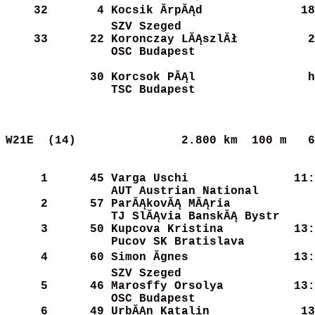
    32
      4
Kocsik ĂrpĂĄd          
   18
SZV Szeged            
    33
     22
Koronczay LĂĄszlĂł      
   2
OSC Budapest          
     30
Korcsok PĂĄl           
    h
TSC Budapest          
W21E  (14)              
2.800 km  100 m   6
     1
     45
Varga Uschi           
   11:
AUT Austrian National 
     2
     57
ParĂĄkovĂĄ MĂĄria        
   
TJ SlĂĄvia BanskĂĄ Bystr
     3
     50
Kupcova Kristina      
   13:
Pucov SK Bratislava   
     4
     60
Simon Ăgnes           
   13:
SZV Szeged            
     5
     46
Marosffy Orsolya      
   13:
OSC Budapest          
     6
     49
UrbĂĄn Katalin         
   13