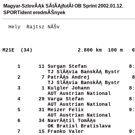
Magyar-SzlovĂĄk SĂ­tĂĄjfutĂł OB Sprint 2002.01.12.
SPORTident eredmĂŠnyek
  Hely  Rajtsz NĂŠv                         
M21E  (34)              
2.800 km  100 m   6
     1
     11
Surgan Stefan         
    8:
TJ SlĂĄvia BanskĂĄ Bystr
     2
      7
PatrĂĄs Andrej         
    8
TJ SlĂĄvia BanskĂĄ Bystr
     3
      1
Kulgler Johann        
    8:
AUT Austrian National 
     4
     29
Varga Stefan          
    8:
AUT Austrian National 
     5
     31
Meizer Felix          
    9:
AUT Austrian National 
     6
     34
NavrĂĄtil TomĂĄs        
    
OK Bratisl Bratislava 
     7
     15
Franko Valer          
    9: