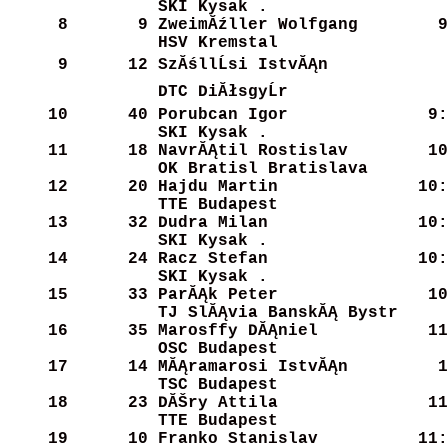
SKI Kysak .           
     8
      9
ZweimĂźller Wolfgang   
    9
HSV Kremstal          
     9
     12
SzĂśllĹsi IstvĂĄn       
    
DTC DiĂłsgyĹr          
    10
     40
Porubcan Igor         
    9:
SKI Kysak .           
    11
     18
NavrĂĄtil Rostislav    
   10
OK Bratisl Bratislava 
    12
     20
Hajdu Martin          
   10:
TTE Budapest          
    13
     32
Dudra Milan           
   10:
SKI Kysak .           
    14
     24
Racz Stefan           
   10:
SKI Kysak .           
    15
     33
ParĂĄk Peter           
   10
TJ SlĂĄvia BanskĂĄ Bystr
    16
     35
Marosffy DĂĄniel       
   11
OSC Budapest          
    17
     14
MĂĄramarosi IstvĂĄn     
   1
TSC Budapest          
    18
     23
DĂŠry Attila           
   11
TTE Budapest          
    19
     10
Franko Stanislav      
   11: