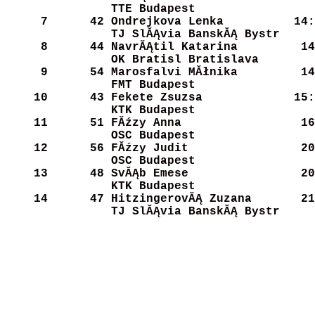
TTE Budapest          
     7
     42
Ondrejkova Lenka      
   14:
TJ SlĂĄvia BanskĂĄ Bystr
     8
     44
NavrĂĄtil Katarina     
   14
OK Bratisl Bratislava 
     9
     54
Marosfalvi MĂłnika     
   14
FMT Budapest          
    10
     43
Fekete Zsuzsa         
   15:
KTK Budapest          
    11
     51
FĂźzy Anna             
   16
OSC Budapest          
    12
     56
FĂźzy Judit            
   20
OSC Budapest          
    13
     48
SvĂĄb Emese            
   20
KTK Budapest          
    14
     47
HitzingerovĂĄ Zuzana   
   21
TJ SlĂĄvia BanskĂĄ Bystr