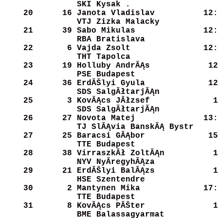
SKI Kysak .           
    20
     16
Janota Vladislav      
   12:
VTJ Zizka Malacky     
    21
     39
Sabo Mikulas          
   12:
RBA Bratislava        
    22
      6
Vajda Zsolt           
   12:
THT Tapolca           
    23
     19
Holluby AndrĂĄs        
   12
PSE Budapest          
    24
     36
ErdĂŠlyi Gyula         
   12
SDS SalgĂłtarjĂĄn       
    25
      3
KovĂĄcs JĂłzsef         
   1
SDS SalgĂłtarjĂĄn       
    26
     27
Novota Matej          
   13:
TJ SlĂĄvia BanskĂĄ Bystr
    27
     25
Baracsi GĂĄbor         
   15
TTE Budapest          
    28
     38
VirraszkĂł ZoltĂĄn      
   1
NYV NyĂ­regyhĂĄza       
    29
     21
ErdĂŠlyi BalĂĄzs        
   1
HSE Szentendre        
    30
      2
Mantynen Mika         
   17:
TTE Budapest          
    31
      8
KovĂĄcs PĂŠter          
   1
BME Balassagyarmat    