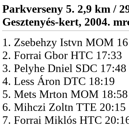
Parkverseny 5. 2,9 km / 29
Gesztenyés-kert, 2004. mrc
1. Zsebehzy Istvn MOM 16
2. Forrai Gbor HTC 17:33
3. Pelyhe Dniel SDC 17:48
4. Less Áron DTC 18:19
5. Mets Mrton MOM 18:58
6. Mihczi Zoltn TTE 20:15
7. Forrai Miklós HTC 20:1