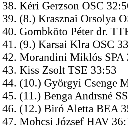
38. Kéri Gerzson OSC 32:5
39. (8.) Krasznai Orsolya 
40. Gombköto Péter dr. TT
41. (9.) Karsai Klra OSC 3
42. Morandini Miklós SPA 
43. Kiss Zsolt TSE 33:53
44. (10.) Györgyi Csenge
45. (11.) Benga Andrsné S
46. (12.) Biró Aletta BEA 
47. Mohcsi József HAV 36: