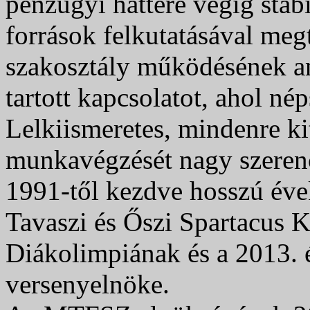
pénzügyi háttere végig stab
források felkutatásával meg
szakosztály működésének any
tartott kapcsolatot, ahol né
Lelkiismeretes, mindenre ki
munkavégzését nagy szerencs
1991-től kezdve hosszú évek
Tavaszi és Őszi Spartacus 
Diákolimpiának és a 2013. 
versenyelnöke.