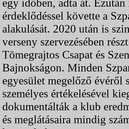
egy időben, adta át. Ezután
érdeklődéssel követte a Szpa
alakulását. 2020 után is sz
verseny szervezésében részt 
Tömegrajtos Csapat és Szen
Bajnokságon. Minden Szpari
egyesület megelőző évéről sz
személyes értékelésével kie
dokumentálták a klub eredm
és meglátásaira mindig szám