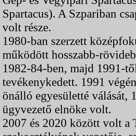
Spartacus). A Szpariban cs
volt része.
1980-ban szerzett középfokú
működött hosszabb-rövidebb
1982-84-ben, majd 1991-től
tevékenykedett. 1991 végén 
önálló egyesületté válását,
ügyvezető elnöke volt.
2007 és 2020 között volt a 