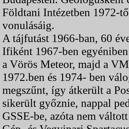
Földtani Intézetben 1972-t
vonulásáig.
A tájfutást 1966-ban, 60 év
Ifiként 1967-ben egyéniben 
a Vörös Meteor, majd a VM
1972.ben és 1974- ben válog
megszűnt, így átkerült a P
sikerült győznie, nappal ped
GSSE-be, azóta nem váltott 
Gép- és Vegyipari Spartacus