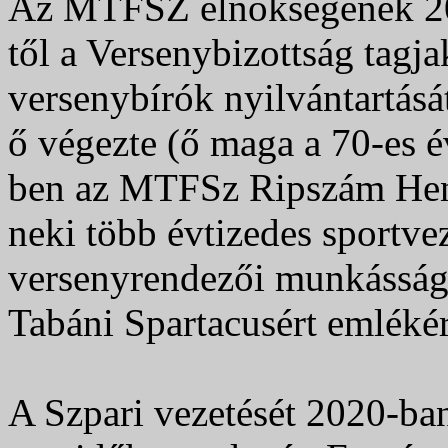
Az MTFSZ elnökségének 200
től a Versenybizottság tagja
versenybírók nyilvántartásá
ő végezte (ő maga a 70-es é
ben az MTFSz Ripszám Hen
neki több évtizedes sportvez
versenyrendezői munkásság
Tabáni Spartacusért emlékére
A Szpari vezetését 2020-ba