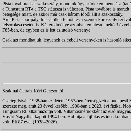
Pista továbbra is a szakosztály, mondjuk úgy szürke eminenciása (tan
a Tungsram RT-t a TSC státusza is változott, Pista továbbra is mar
betegsége miatt, de akkor már csak három főből állt a szakosztály.
Ami Pista sportpályafutását illeti felnőtt és a szenior korosztály szé
felsorolása esetén is. Két eredménye azonban említésre méltó 3 évvel 
F85-ben, de egyben ez is lett az utolsó versenye.
Csak azt mondhatjuk, legyenek az égbeli versenyeken is hasonló sikere
Szakmai életrajz Kéri Gerzsontól
Cserteg István 1938-ban született. 1957-ben érettségizett a budapest
szerezte meg, amit 23 évvel később, 1980-ban a 2023. évi fizikai No
Tungsram Rt. alkalmazottja volt. Villamosmérnökként az első magyar,
Vásári Nagydíjat kapott 1994-ben. Hobbija a tájfutás és idős korába
volt. Élt 87 évet (1938–2026).