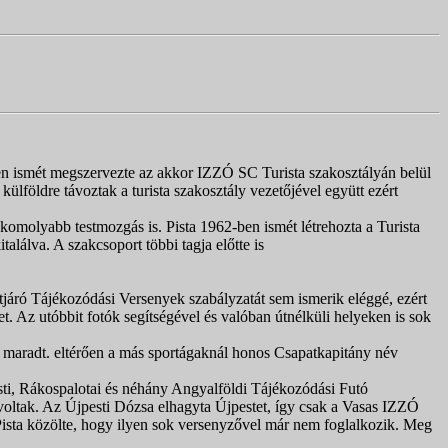
ben ismét megszervezte az akkor IZZÓ SC Turista szakosztályán belül
lföldre távoztak a turista szakosztály vezetőjével együtt ezért
 komolyabb testmozgás is. Pista 1962-ben ismét létrehozta a Turista
alálva. A szakcsoport többi tagja előtte is
etjáró Tájékozódási Versenyek szabályzatát sem ismerik eléggé, ezért
et. Az utóbbit fotók segítségével és valóban útnélküli helyeken is sok
s maradt. eltérően a más sportágaknál honos Csapatkapitány név
sti, Rákospalotai és néhány Angyalföldi Tájékozódási Futó
 voltak. Az Újpesti Dózsa elhagyta Újpestet, így csak a Vasas IZZÓ
e Pista közölte, hogy ilyen sok versenyzővel már nem foglalkozik. Meg