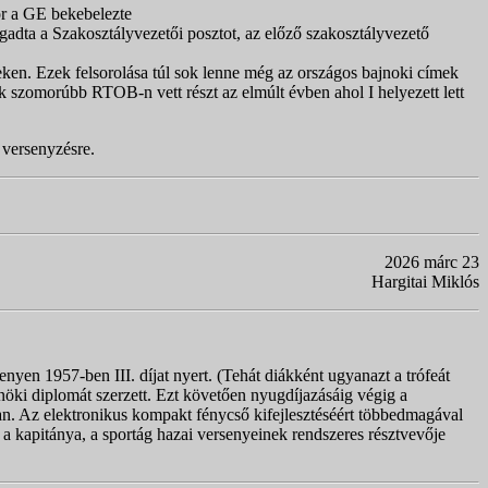
or a GE bekebelezte
dta a Szakosztályvezetői posztot, az előző szakosztályvezető
nyeken. Ezek felsorolása túl sok lenne még az országos bajnoki címek
ik szomorúbb RTOB-n vett részt az elmúlt évben ahol I helyezett lett
 versenyzésre.
2026 márc 23
Hargitai Miklós
yen 1957-ben III. díjat nyert. (Tehát diákként ugyanazt a trófeát
öki diplomát szerzett. Ezt követően nyugdíjazásáig végig a
an. Az elektronikus kompakt fénycső kifejlesztéséért többedmagával
a kapitánya, a sportág hazai versenyeinek rendszeres résztvevője