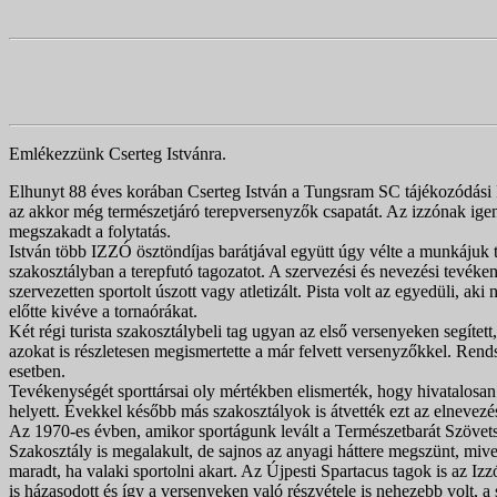
Emlékezzünk Cserteg Istvánra.
Elhunyt 88 éves korában Cserteg István a Tungsram SC tájékozódási F
az akkor még természetjáró terepversenyzők csapatát. Az izzónak igen 
megszakadt a folytatás.
István több IZZÓ ösztöndíjas barátjával együtt úgy vélte a munkájuk t
szakosztályban a terepfutó tagozatot. A szervezési és nevezési tevéken
szervezetten sportolt úszott vagy atletizált. Pista volt az egyedüli, aki 
előtte kivéve a tornaórákat.
Két régi turista szakosztálybeli tag ugyan az első versenyeken segíte
azokat is részletesen megismertette a már felvett versenyzőkkel. Rends
esetben.
Tevékenységét sporttársai oly mértékben elismerték, hogy hivatalosan
helyett. Évekkel később más szakosztályok is átvették ezt az elnevezés
Az 1970-es évben, amikor sportágunk levált a Természetbarát Szövets
Szakosztály is megalakult, de sajnos az anyagi háttere megszünt, mive
maradt, ha valaki sportolni akart. Az Újpesti Spartacus tagok is az Iz
is házasodott és így a versenyeken való részvétele is nehezebb volt, a