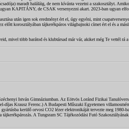
ácsadója) maradt haláláig, de nem kívánta vezetni a szakosztályt. Amik
adt ugyan KAPITÁNY, de CSAK versenyezni akart. 2023-ban ugyan elfoga
tválasztása után igen sok eredményt ért el, úgy egyéni, mint csapatverse
ez előtt korosztályában tájkerékpáros világbajnoki címet ért el és a más
id, mivel több barátod és klubtársad már vár, akiket még Te vettél rá a
i Széchenyi István Gimnáziumban. Az Eötvös Loránd Fizikai Tanulóversen
bel-díjas Krausz Ferenc.) A Budapesti Műszaki Egyetemen villamosmérn
 gyártásba kerülő orvosi CO2 lézer elektronikáját tervezte meg 1980-b
n a tájkerékpározás. A Tungsram SC Tájékozódási Futó Szakosztályának 