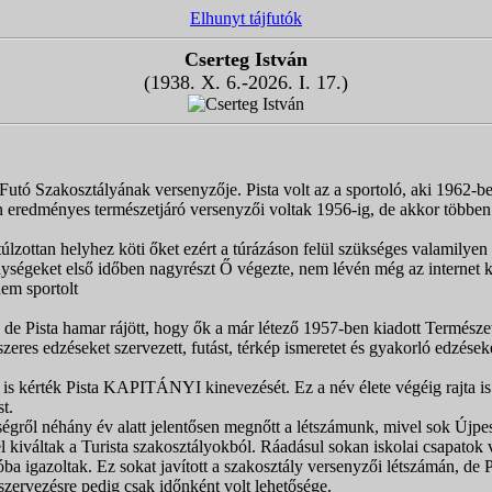
Elhunyt tájfutók
Cserteg István
(1938. X. 6.-2026. I. 17.)
utó Szakosztályának versenyzője. Pista volt az a sportoló, aki 1962-
eredményes természetjáró versenyzői voltak 1956-ig, de akkor többen kü
úlzottan helyhez köti őket ezért a túrázáson felül szükséges valamilyen
ységeket első időben nagyrészt Ő végezte, nem lévén még az internet kit
nem sportolt
tt, de Pista hamar rájött, hogy ők a már létező 1957-ben kiadott Termész
zeres edzéseket szervezett, futást, térkép ismeretet és gyakorló edzések
 is kérték Pista KAPITÁNYI kinevezését. Ez a név élete végéig rajta i
t.
égről néhány év alatt jelentősen megnőtt a létszámunk, mivel sok Újpe
l kiváltak a Turista szakosztályokból. Ráadásul sokan iskolai csapatok
zóba igazoltak. Ez sokat javított a szakosztály versenyzői létszámán, d
 szervezésre pedig csak időnként volt lehetősége.