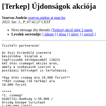
[Terkep] Újdonságok akciója
Szarvas András
szarvas.andras at map.hu
2023. Sze. 1., P, 07:42:27 CEST
Next message (by thread):
[Terkep] akció még 2 napig
Levelek sorrendje:
[ dátum ]
[ téma ]
[ tárgy ]
[ szerző ]
Tisztelt partnereim!

Az őszi kiránduló szezonra 

készülődve  kínálok a 

legfrissebb térképeimből (2023)  

két ötös csomagot akciós áron, 

amely a szokásaink szerint a 

postázási költséget is tartalmazza.

*Egy ötös csomag ára 10.000 forint**

**Két csomag (10 térkép) ára 

18.000 forint

*****

*1. csomag*

Gödöllői-dombság 1:50.000 / 

Ország közepe turistaút 

1:100.000 (2023)
