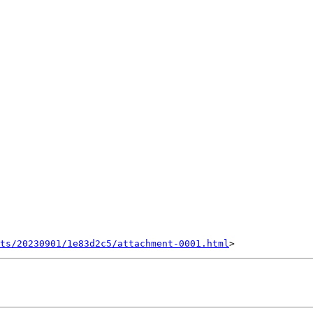
nts/20230901/1e83d2c5/attachment-0001.html