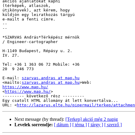
akciós ajánlatokat kapni 

(térképek, atlaszok, 

útikönyvek), azt kérem, hogy 

küldjön egy leiratkozás tárgyú 

e-mailt a fenti címre.

-- 

-- 

*SZARVAS András*Térképész mérnök 

/ Engineer-cartographer

H-1149 Budapest, Répásy u. 2. 

IV. 27.

Tel: +36 1 363 06 72 Mobile: +36 

20  9 246 773

E-mail: 
szarvas.andras at map.hu
<mailto:
szarvas.andras at map.hu
https://www.map.hu/
<
https://www.map.hu/
>

--------- következő rész ---------

Egy csatolt HTML állomány át lett konvertálva...

URL: <
http://lazarus.elte.hu/pipermail/terkep/attachme
Next message (by thread):
[Terkep] akció még 2 napig
Levelek sorrendje:
[ dátum ]
[ téma ]
[ tárgy ]
[ szerző ]