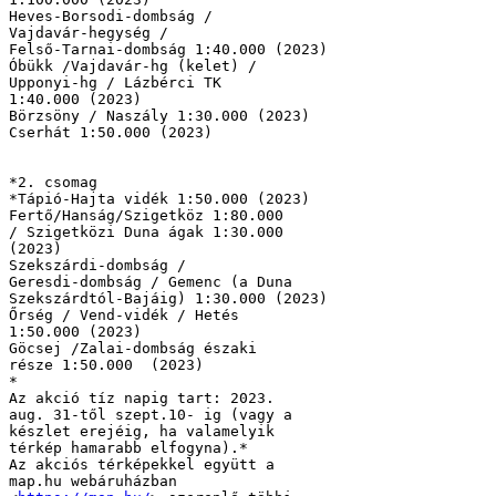
Heves-Borsodi-dombság / 

Vajdavár-hegység / 

Felső-Tarnai-dombság 1:40.000 (2023)

Óbükk /Vajdavár-hg (kelet) / 

Upponyi-hg / Lázbérci TK 

1:40.000 (2023)

Börzsöny / Naszály 1:30.000 (2023)

Cserhát 1:50.000 (2023)

*2. csomag

*Tápió-Hajta vidék 1:50.000 (2023)

Fertő/Hanság/Szigetköz 1:80.000 

/ Szigetközi Duna ágak 1:30.000 

(2023)

Szekszárdi-dombság / 

Geresdi-dombság / Gemenc (a Duna 

Szekszárdtól-Bajáig) 1:30.000 (2023)

Őrség / Vend-vidék / Hetés 

1:50.000 (2023)

Göcsej /Zalai-dombság északi 

része 1:50.000  (2023)

*

Az akció tíz napig tart: 2023. 

aug. 31-től szept.10- ig (vagy a 

készlet erejéig, ha valamelyik 

térkép hamarabb elfogyna).*

Az akciós térképekkel együtt a 

map.hu webáruházban 
