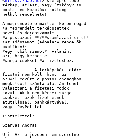
<
https://map.hu/
> szereplő többi 

térkép, atlasz, vagy útikönyv is 

posta- és kezelési költség 

nélkül rendelhető!

A megrendelő e-mailben kérem megadni

*a megrendelt térképszettek 

nevét és darabszámát*

*a postázási **/**számlázási címet*,

*az adószámot (adóalany rendelők 

esetében)*

*egy mobil számot*, valamint 

azt, hogy kérnek-e

*sárga csekket *a fizetéshez.

             A térképekért előre 

fizetni nem kell, hanem az 

áruval együtt a postai csomagban 

megküldött számla alapján lehet 

választani a fizetési módok 

közül. Akik nem kérnek sárga 

csekket, azok fizethetnek  

átutalással, bankkártyával, 

vagy  PayPal-lal.

Tisztelettel:

Szarvas András

U.i. Aki a jövőben nem szeretne 
