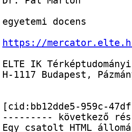
Dr. Pál Márton

egyetemi docens

https://mercator.elte.h
ELTE IK Térképtudományi
H-1117 Budapest, Pázmán
[cid:bb12dde5-959c-47df
--------- következő rés
Egy csatolt HTML állomá