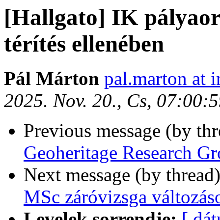
[Hallgato] IK pályaor
térítés ellenében
Pál Márton
pal.marton at i
2025. Nov. 20., Cs, 07:00:
Previous message (by th
Geoheritage Research Gr
Next message (by thread
MSc záróvizsga változás
Levelek sorrendje:
[ dá