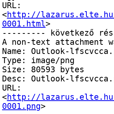
URL: 
<
http://lazarus.elte.hu
0001.html
>

--------- következő rés
A non-text attachment w
Name: Outlook-lfscvcca.p
Type: image/png

Size: 80593 bytes

Desc: Outlook-lfscvcca.p
URL: 
<
http://lazarus.elte.hu
0001.png