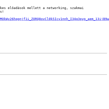
kes előadások mellett a networking, szakmai 
s!

MOkWy26hqgnjf1i_ZORQ8ovCl0k5Icv1nnh_I34q3pyg_aem_13ijB9w