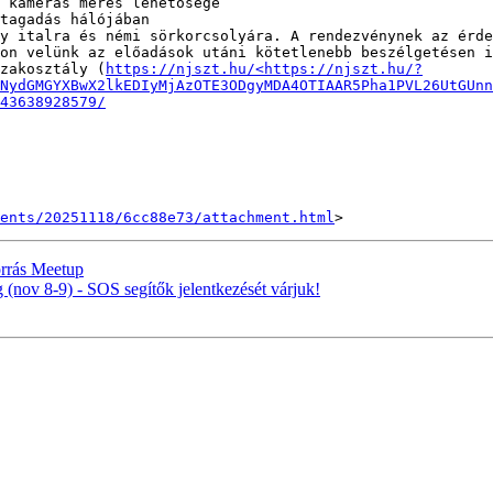
 kamerás mérés lehetősége

tagadás hálójában

y italra és némi sörkorcsolyára. A rendezvénynek az érde
on velünk az előadások utáni kötetlenebb beszélgetésen i
zakosztály (
https://njszt.hu/<https://njszt.hu/?
NydGMGYXBwX2lkEDIyMjAzOTE3ODgyMDA4OTIAAR5Pha1PVL26UtGUnn
43638928579/
ents/20251118/6cc88e73/attachment.html
orrás Meetup
(nov 8-9) - SOS segítők jelentkezését várjuk!