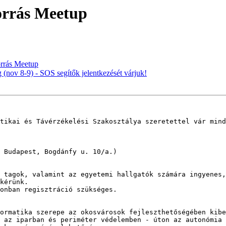
forrás Meetup
orrás Meetup
(nov 8-9) - SOS segítők jelentkezését várjuk!
tikai és Távérzékelési Szakosztálya szeretettel vár mind
 Budapest, Bogdánfy u. 10/a.)

E tagok, valamint az egyetemi hallgatók számára ingyenes,
kérünk.

onban regisztráció szükséges.

ormatika szerepe az okosvárosok fejleszthetőségében kibe
 az iparban és periméter védelemben - úton az autonómia 