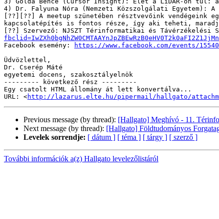
3) Golda Bence (Cursor Insight): Élet a LiDAR-on túl: a
4) Dr. Falyuna Nóra (Nemzeti Közszolgálati Egyetem): A 
[??][??] A meetup szünetében résztvevőink vendégeink eg
kapcsolatépítés is fontos része, így aki teheti, maradj
[??] Szervező: NJSZT Térinformatikai és Távérzékelési S
fbclid=IwZXh0bgNhZW0CMTAAYnJpZBEwRzB0eHV0T2k0aFI2Z1JjMn
Facebook esemény: 
https://www.facebook.com/events/15540
Üdvözlettel,

Dr. Cserép Máté

egyetemi docens, szakosztályelnök

--------- következő rész ---------

Egy csatolt HTML állomány át lett konvertálva...

URL: <
http://lazarus.elte.hu/pipermail/hallgato/attachm
Previous message (by thread):
[Hallgato] Meghívó - 11. Térinf
Next message (by thread):
[Hallgato] Földtudományos Forgatag 
Levelek sorrendje:
[ dátum ]
[ téma ]
[ tárgy ]
[ szerző ]
További információk a(z) Hallgato levelezőlistáról