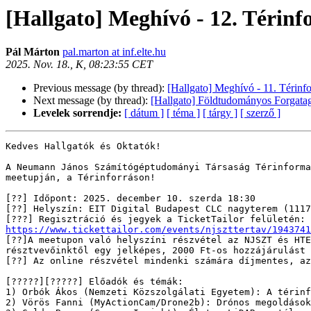
[Hallgato] Meghívó - 12. Térin
Pál Márton
pal.marton at inf.elte.hu
2025. Nov. 18., K, 08:23:55 CET
Previous message (by thread):
[Hallgato] Meghívó - 11. Térinf
Next message (by thread):
[Hallgato] Földtudományos Forgatag 
Levelek sorrendje:
[ dátum ]
[ téma ]
[ tárgy ]
[ szerző ]
Kedves Hallgatók és Oktatók!

A Neumann János Számítógéptudományi Társaság Térinforma
meetupján, a Térinforráson!

[??] Időpont: 2025. december 10. szerda 18:30

[??] Helyszín: EIT Digital Budapest CLC nagyterem (1117
https://www.tickettailor.com/events/njszttertav/1943741

[??]A meetupon való helyszíni részvétel az NJSZT és HT
résztvevőinktől egy jelképes, 2000 Ft-os hozzájárulást 
[??] Az online részvétel mindenki számára díjmentes, az
[?????][?????] Előadók és témák:

1) Orbók Ákos (Nemzeti Közszolgálati Egyetem): A térinf
2) Vörös Fanni (MyActionCam/Drone2b): Drónos megoldások