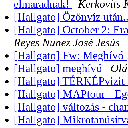
elmaradnak!
Kerkovits 
[Hallgato] Özönvíz után.
[Hallgato] October 2: Era
Reyes Nunez José Jesús
[Hallgato] Fw: Meghívó
[Hallgato] meghívó
Olá
[Hallgato] TÉRKÉPvizit
[Hallgato] MAPtour - E
[Hallgato] változás - ch
[Hallgato] Mikrotanúsítv