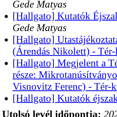
Gede Matyas
[Hallgato] Kutatók Éjsza
Gede Matyas
[Hallgato] Utastájékoztat
(Árendás Nikolett) - Té
[Hallgato] Megjelent a T
része: Mikrotanúsítványo
Visnovitz Ferenc) - Tér
[Hallgato] Kutatók éjsza
Utolsó levél időpontja:
202