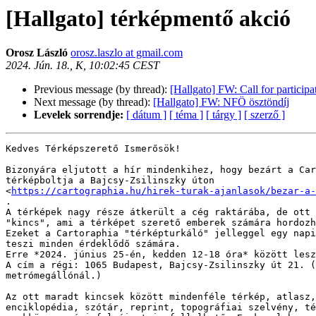
[Hallgato] térképmentő akció
Orosz László
orosz.laszlo at gmail.com
2024. Jún. 18., K, 10:02:45 CEST
Previous message (by thread):
[Hallgato] FW: Call for partici
Next message (by thread):
[Hallgato] FW: NFÖ ösztöndíj
Levelek sorrendje:
[ dátum ]
[ téma ]
[ tárgy ]
[ szerző ]
Kedves Térképszerető Ismerősök!

Bizonyára eljutott a hír mindenkihez, hogy bezárt a Car
térképboltja a Bajcsy-Zsilinszky úton

<
https://cartographia.hu/hirek-turak-ajanlasok/bezar-a-
.

A térképek nagy része átkerült a cég raktárába, de ott 
"kincs", ami a térképet szerető emberek számára hordozh
Ezeket a Cartoraphia "térképturkáló" jelleggel egy napi
teszi minden érdeklődő számára.

Erre *2024. június 25-én, kedden 12-18 óra* között lesz
A cím a régi: 1065 Budapest, Bajcsy-Zsilinszky út 21. (
metrómegállónál.)

Az ott maradt kincsek között mindenféle térkép, atlasz,
enciklopédia, szótár, reprint, topográfiai szelvény, té