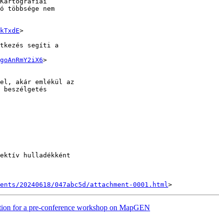
Kartográfiai

ó többsége nem

kTxdE
>

tkezés segíti a

goAnRmY2iX6
>

el, akár emlékül az

 beszélgetés

ektív hulladékként

ents/20240618/047abc5d/attachment-0001.html
pation for a pre-conference workshop on MapGEN