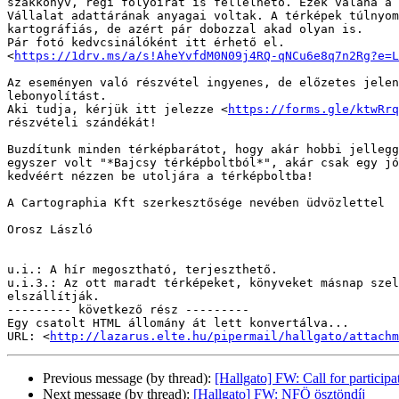
szakkönyv, régi folyóirat is fellelhető. Ezek valaha a 
Vállalat adattárának anyagai voltak. A térképek túlnyom
kartográfiás, de azért pár dobozzal akad olyan is.

Pár fotó kedvcsinálóként itt érhető el.

<
https://1drv.ms/a/s!AheYvfdM0N09j4RQ-qNCu6e8q7n2Rg?e=L
Az eseményen való részvétel ingyenes, de előzetes jelen
lebonyolítást.

Aki tudja, kérjük itt jelezze <
https://forms.gle/ktwRrq
részvételi szándékát!

Buzdítunk minden térképbarátot, hogy akár hobbi jellegg
egyszer volt "*Bajcsy térképboltból*", akár csak egy jó
kedvéért nézzen be utoljára a térképboltba!

A Cartographia Kft szerkesztősége nevében üdvözlettel

Orosz László

u.i.: A hír megosztható, terjeszthető.

u.i.3.: Az ott maradt térképeket, könyveket másnap szel
elszállítják.

--------- következő rész ---------

Egy csatolt HTML állomány át lett konvertálva...

URL: <
http://lazarus.elte.hu/pipermail/hallgato/attachm
Previous message (by thread):
[Hallgato] FW: Call for partici
Next message (by thread):
[Hallgato] FW: NFÖ ösztöndíj