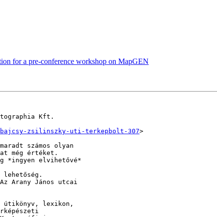
pation for a pre-conference workshop on MapGEN
tographia Kft.

bajcsy-zsilinszky-uti-terkepbolt-307
>

maradt számos olyan

at még értéket.

g *ingyen elvihetővé*

 lehetőség.

Az Arany János utcai

 útikönyv, lexikon,

rképészeti
