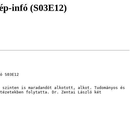
kép-infó (S03E12)
ó S03E12

 szinten is maradandót alkotott, alkot. Tudományos és 
tézetekben folytatta. Dr. Zentai László két 