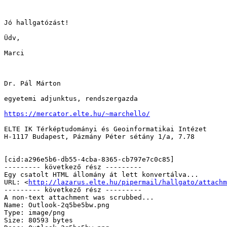
Jó hallgatózást!

Üdv,

Marci

Dr. Pál Márton

egyetemi adjunktus, rendszergazda

https://mercator.elte.hu/~marchello/
ELTE IK Térképtudományi és Geoinformatikai Intézet

H-1117 Budapest, Pázmány Péter sétány 1/a, 7.78

[cid:a296e5b6-db55-4cba-8365-cb797e7c0c85]

--------- következő rész ---------

Egy csatolt HTML állomány át lett konvertálva...

URL: <
http://lazarus.elte.hu/pipermail/hallgato/attachm
--------- következő rész ---------

A non-text attachment was scrubbed...

Name: Outlook-2q5be5bw.png

Type: image/png

Size: 80593 bytes
