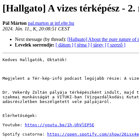
[Hallgato] A vizes térképész - 2
Pál Márton
pal.marton at inf.elte.hu
2024. Jún. 11., K, 20:08:51 CEST
Next message (by thread):
[Hallgato] About the pure nature of
Levelek sorrendje:
[ dátum ]
[ téma ]
[ tárgy ]
[ szerző ]
Kedves Hallgatók, Oktatók!

Megjelent a Tér-kép-infó podcast legújabb része: A vize
Dr. Vekerdy Zoltán pályája térképészként indult, majd t
szakmai munkásságát a VITUKI-ban (Vízgazdálkodási Kutat
adásrészletben beszélgetett vele pályájáról.

Elérhetőségek:

Youtube: 
https://youtu.be/1h-UhVlEP5E
Spotify csatorna: 
https://open.spotify.com/show/26isx4e