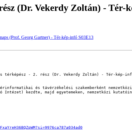
. rész (Dr. Vekerdy Zoltán) - Tér-
 maps (Prof. Georg Gartner) - Tér-kép-infó S03E13
s térképész - 2. rész (Dr. Vekerdy Zoltán) - Tér-kép-inf
érinformatikai és távérzékelési szakemberként nemzetközi
ó Intézet) kezdte, majd egyetemeken, nemzetközi kutatóin
FxaYreH36BQZpWM?si=9976ca787a034ad0