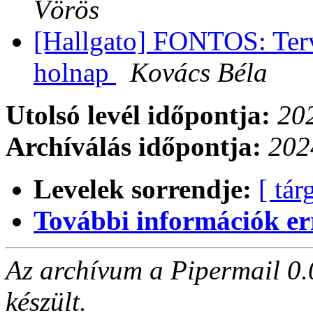
Vörös
[Hallgato] FONTOS: Terv
holnap
Kovács Béla
Utolsó levél időpontja:
202
Archíválás időpontja:
202
Levelek sorrendje:
[ tár
További információk errő
Az archívum a Pipermail 0.
készült.