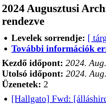
2024 Augusztusi Arch
rendezve
Levelek sorrendje:
[ tár
További információk errő
Kezdő időpont:
2024. Aug.
Utolsó időpont:
2024. Aug.
Üzenetek:
2
[Hallgato] Fwd: [álláshi