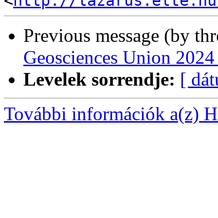
<
http://lazarus.elte.hu
Previous message (by th
Geosciences Union 2024 - 
Levelek sorrendje:
[ dá
További információk a(z) Ha