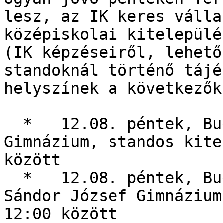
lesz, az IK keres válla
középiskolai kitelepülé
(IK képzéseiről, lehető
standoknál történő tájé
helyszínek a következők:
  *   12.08. péntek, Budapest, Berzsenyi Dániel 
Gimnázium, standos kite
között

  *   12.08. péntek, Budakeszi, Budakeszi Nagy 
Sándor József Gimnázium
12:00 között
