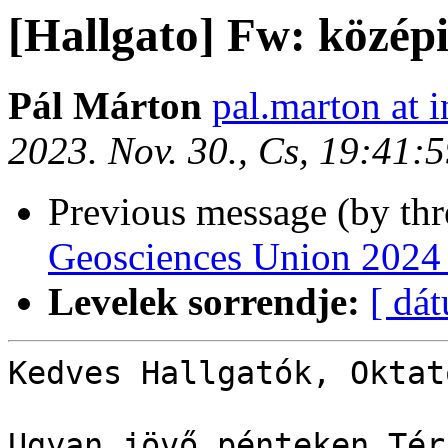
[Hallgato] Fw: középi
Pál Márton
pal.marton at i
2023. Nov. 30., Cs, 19:41:
Previous message (by th
Geosciences Union 2024 - 
Levelek sorrendje:
[ dá
Kedves Hallgatók, Oktató
Ugyan jövő pénteken Tér