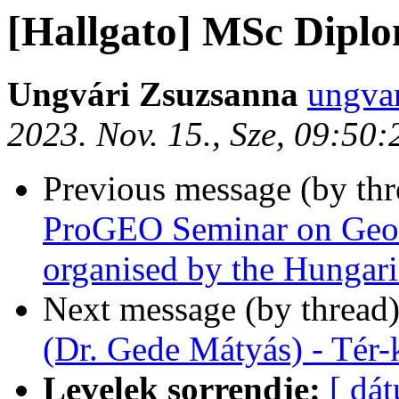
[Hallgato] MSc Dipl
Ungvári Zsuzsanna
ungvar
2023. Nov. 15., Sze, 09:50
Previous message (by th
ProGEO Seminar on Geod
organised by the Hunga
Next message (by thread
(Dr. Gede Mátyás) - Tér
Levelek sorrendje:
[ dá