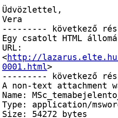
Üdvözlettel,

Vera

--------- következő rés
Egy csatolt HTML állomá
URL: 
<
http://lazarus.elte.hu
0001.html
>

--------- következő rés
A non-text attachment w
Name: MSc_temabejelento
Type: application/msword
Size: 54272 bytes
