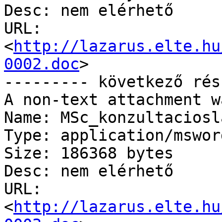
Desc: nem elérhető

URL: 
<
http://lazarus.elte.hu
0002.doc
>

--------- következő rés
A non-text attachment w
Name: MSc_konzultaciosl
Type: application/msword
Size: 186368 bytes

Desc: nem elérhető

URL: 
<
http://lazarus.elte.hu