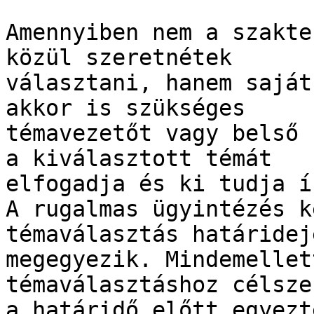
Amennyiben nem a szakte
közül szeretnétek

választani, hanem saját
akkor is szükséges

témavezetőt vagy belső 
a kiválasztott témát

elfogadja és ki tudja í
A rugalmas ügyintézés k
témaválasztás határideje
megegyezik. Mindemellet
témaválasztáshoz célsze
a határidő előtt egyezt