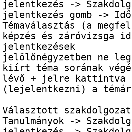
jelentkezés -> Szakdolgo
jelentkezés gomb -> Idő
Témaválasztás (a megfele
képzés és záróvizsga id
jelentkezések

jelölőnégyzetben ne leg
kiírt téma sorának végén
lévő + jelre kattintva 
(lejelentkezni) a témára
Választott szakdolgozat
Tanulmányok -> Szakdolg
jelentkezés -> Szakdolgo