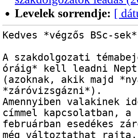
Levelek sorrendje:
[ dá
Kedves *végzős BSc-sek*!
A szakdolgozati témabej
óráig* kell leadni Nept
(azoknak, akik majd *ny
*záróvizsgázni*).

Amennyiben valakinek id
címmel kapcsolatban, a

februárban esedékes zár
még változtathat rajta.
