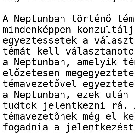
A Neptunban történő tém
mindenképpen konzultálj
egyeztessetek a választ
témát kell választanotok
a Neptunban, amelyik té
előzetesen megegyeztetek
témavezetővel egyeztete
a Neptunban, ezek után

tudtok jelentkezni rá. 
témavezetőnek még el kel
fogadnia a jelentkezést.