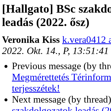
[Hallgato] BSc szakdo
leadás (2022. ősz)
Veronika Kiss
k.vera0412 
2022. Okt. 14., P, 13:51:4
Previous message (by th
Megmérettetés Térinforma
terjesszétek!
Next message (by thread
szakdolgozatok leadás (20