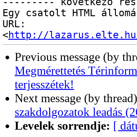
--------- következő rés
Egy csatolt HTML állomá
URL: 
<
http://lazarus.elte.hu
Previous message (by th
Megmérettetés Térinforma
terjesszétek!
Next message (by thread
szakdolgozatok leadás (20
Levelek sorrendje:
[ dá