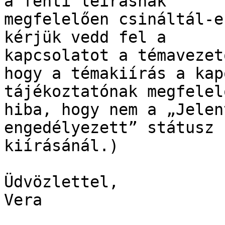
a fenti leírásnak

megfelelően csináltál-e
kérjük vedd fel a

kapcsolatot a témavezet
hogy a témakiírás a kapo
tájékoztatónak megfelel
hiba, hogy nem a „Jelen
engedélyezett” státusz 
kiírásánál.)

Üdvözlettel,

Vera
