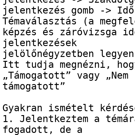
jelentkezés gomb -> Idő
Témaválasztás (a megfele
képzés és záróvizsga id
jelentkezések

jelölőnégyzetben legyen
Itt tudja megnézni, hog
„Támogatott” vagy „Nem

támogatott”

Gyakran ismételt kérdése
1. Jelentkeztem a témár
fogadott, de a
