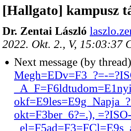
[Hallgato] kampusz t
Dr. Zentai László
laszlo.ze
2022. Okt. 2., V, 15:03:37
Next message (by thread
Megh=EDv=F3_?=-=?IS
_A_F=F6ldtudom=E1nyi
okf=E9les=E9g_Napja_?
okt=F3ber_6?=.), =?ISO
_el=F5ad=F3=FCl=E9s