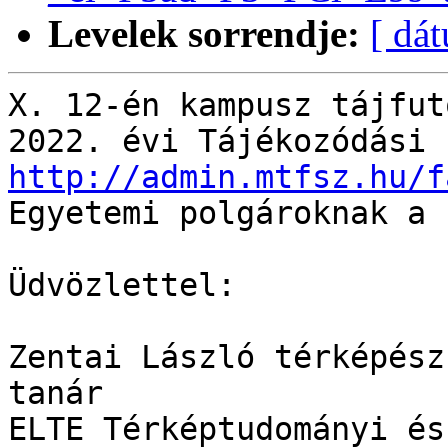
Levelek sorrendje:
[ dá
X. 12-én kampusz tájfut
http://admin.mtfsz.hu/f

Egyetemi polgároknak a 
Üdvözlettel:

Zentai László térképész
tanár

ELTE Térképtudományi és