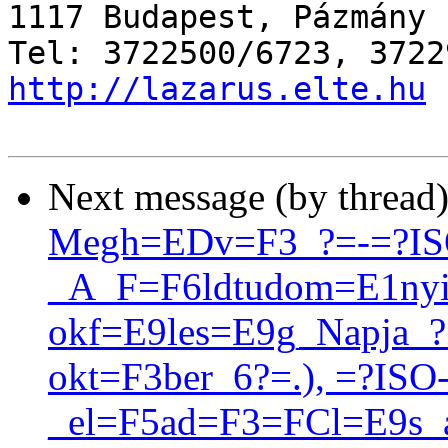
1117 Budapest, Pázmány 
http://lazarus.elte.hu
Next message (by thread
Megh=EDv=F3_?=-=?IS
_A_F=F6ldtudom=E1nyi
okf=E9les=E9g_Napja_?
okt=F3ber_6?=.), =?ISO
_el=F5ad=F3=FCl=E9s