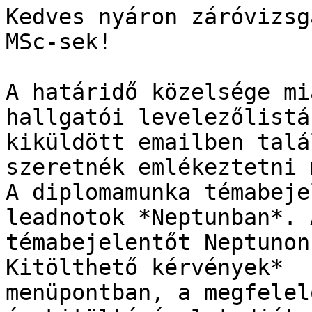
Kedves nyáron záróvizsg
MSc-sek!

A határidő közelsége mi
hallgatói levelezőlistár
kiküldött emailben talá
szeretnék emlékeztetni 
A diplomamunka témabeje
leadnotok *Neptunban*. A
témabejelentőt Neptunon
Kitölthető kérvények*

menüpontban, a megfelel