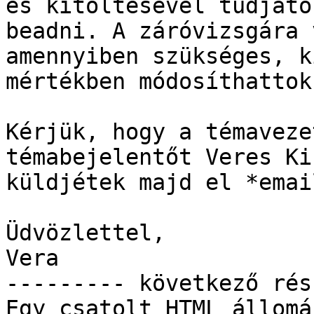
és kitöltésével tudjátok
beadni. A záróvizsgára 
amennyiben szükséges, ki
mértékben módosíthattok
Kérjük, hogy a témaveze
témabejelentőt Veres Ki
küldjétek majd el *emai
Üdvözlettel,

Vera

--------- következő rés
Egy csatolt HTML állomá