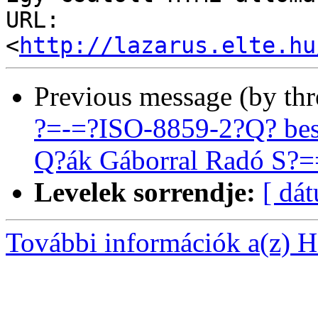
URL: 
<
http://lazarus.elte.hu
Previous message (by th
?=-=?ISO-8859-2?Q? bes
Q?ák Gáborral Radó S?
Levelek sorrendje:
[ dá
További információk a(z) Ha