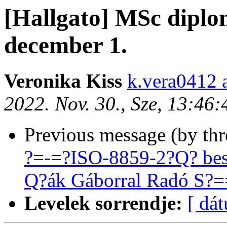
[Hallgato] MSc dipl
december 1.
Veronika Kiss
k.vera0412 
2022. Nov. 30., Sze, 13:46
Previous message (by th
?=-=?ISO-8859-2?Q? bes
Q?ák Gáborral Radó S?
Levelek sorrendje:
[ dá