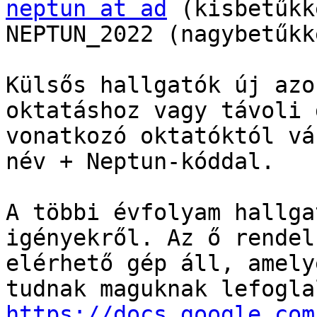
neptun at ad
 (kisbetűkk
NEPTUN_2022 (nagybetűkk
Külsős hallgatók új azo
oktatáshoz vagy távoli 
vonatkozó oktatóktól vá
név + Neptun-kóddal.

A többi évfolyam hallga
igényekről. Az ő rendel
elérhető gép áll, amely
https://docs.google.com