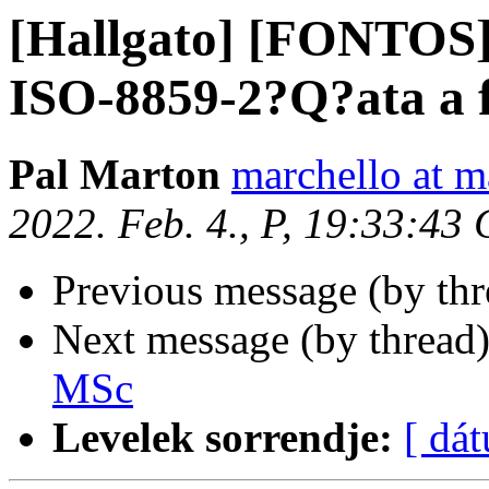
[Hallgato] [FONTOS
ISO-8859-2?Q?ata a f
Pal Marton
marchello at m
2022. Feb. 4., P, 19:33:43
Previous message (by th
Next message (by thread
MSc
Levelek sorrendje:
[ dá