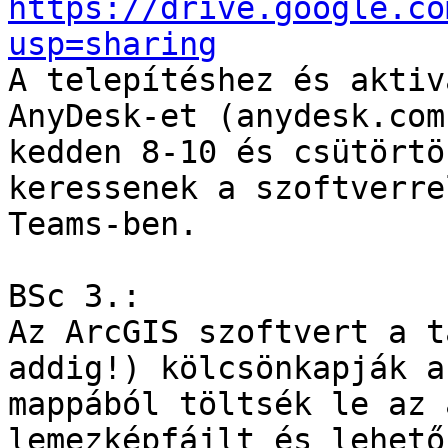
https://drive.google.co
usp=sharing

A telepítéshez és aktiv
AnyDesk-et (anydesk.com
kedden 8-10 és csütörtö
keressenek a szoftverre
Teams-ben.

BSc 3.:

Az ArcGIS szoftvert a t
addig!) kölcsönkapják a
mappából töltsék le az 
lemezképfájlt és lehető