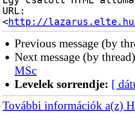
Egy csatolt HTML állomá
URL: 
<
http://lazarus.elte.hu
Previous message (by th
Next message (by thread
MSc
Levelek sorrendje:
[ dá
További információk a(z) Ha