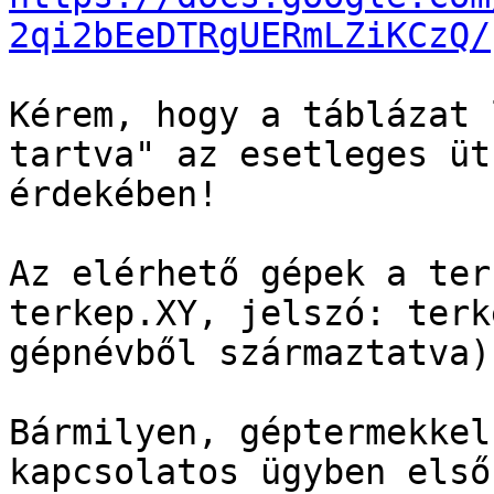
2qi2bEeDTRgUERmLZiKCzQ/
Kérem, hogy a táblázat 
tartva" az esetleges üt
érdekében!

Az elérhető gépek a ter
terkep.XY, jelszó: terk
gépnévből származtatva).
Bármilyen, géptermekkel
kapcsolatos ügyben első